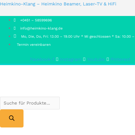
Products
Products
Heimkino-Klang – Heimkino Beamer, Laser-TV & HiFi
search
search
+0451 – 58599696
info@heimkino-klang.de
Mo, Die, Do, Fri: 13.00 – 19.00 Uhr * Mi geschlossen * Sa: 10.00 –
Termin vereinbaren
Facebook-f
Instagram
Youtube
Pinterest