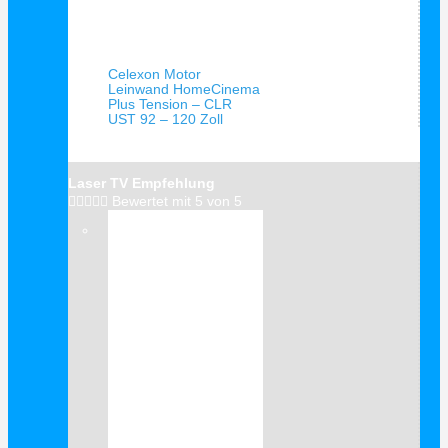
Schnellansicht
Celexon Motor
Leinwand HomeCinema
Plus Tension – CLR
UST 92 – 120 Zoll
Laser TV Empfehlung





Bewertet mit 5 von 5
Verkauf!