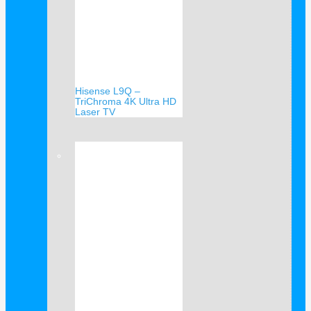
Hisense L9Q –
TriChroma 4K Ultra HD
Laser TV
Verkauf!