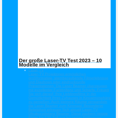
Der große Laser-TV Test 2023 – 10
Modelle im Vergleich
Laser TV
Laser-TV Projektoren ermöglichen
großformatige, atemberaubende Filmerlebnisse
und Diashows oder eindrucksvolle
Präsentationen. Die Laser Beamer überzeugen
mit exzellenter Farbbrillanz und Schärfe. Freuen
Sie sich darauf, Ihre Lieblingsfilme in der
Gemütlichkeit Ihres Zuhauses in Kinoatmosphäre
zu genießen. Auch kleinere Räume verwandeln
die Laser Beamer zum Kinosaal. Besonderer
Beliebtheit erfreuen Sich aktuell Laser-TV
Ultrakurzdistanz Beamer. Diese zaubern riesige
Bilder bis 120 Zoll aus kürzester Entfernung.