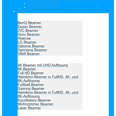
Laser-TV Leinwand
Laser TV Ratgeber
Beamer
Hersteller Beamer
BenQ-Beamer
Epson Beamer
JVC Beamer
Sony Beamer
Hisense
LG Beamer
Optoma Beamer
Samsung Beamer
VAVA Beamer
Beamer Art
4K Beamer mit UHD Auflösung
8K Beamer
Full HD Beamer
Heimkino-Beamer in FullHD, 4K- und
8K-Auflösung
Fußball Beamer
Gaming Beamer
Heimkino-Beamer in FullHD, 4K- und
8K-Auflösung
Kurzdistanz-Beamer
Wohnzimmer Beamer
Laser Beamer
Unsere Empfehlung