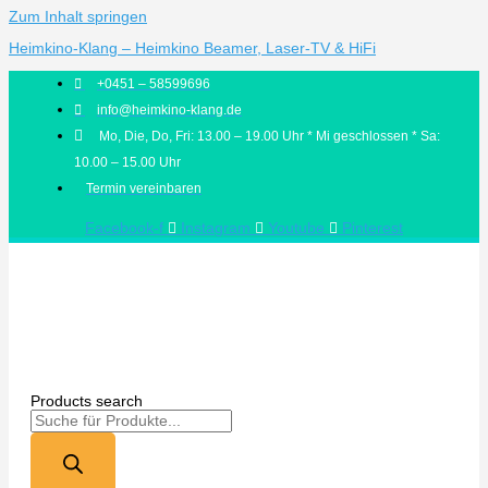
Zum Inhalt springen
Heimkino-Klang – Heimkino Beamer, Laser-TV & HiFi
+0451 – 58599696
info@heimkino-klang.de
Mo, Die, Do, Fri: 13.00 – 19.00 Uhr * Mi geschlossen * Sa:
10.00 – 15.00 Uhr
Termin vereinbaren
Facebook-f
Instagram
Youtube
Pinterest
Products search