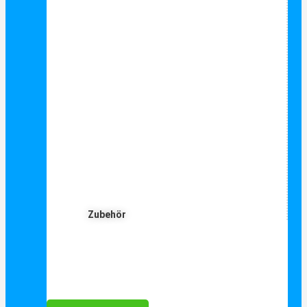
Zubehör
Für Dich ❤️





Bewertet mit 5 von 5
25€ sparen bei Anmeldung
Als Danke schön für Ihre Anmeldung