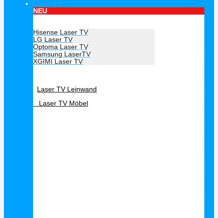
Laser TV
NEU
Hersteller Laser TV
Hisense Laser TV
LG Laser TV
Optoma Laser TV
Samsung LaserTV
XGIMI Laser TV
Laser TV Zubehör
Laser TV Leinwand
Laser TV Möbel