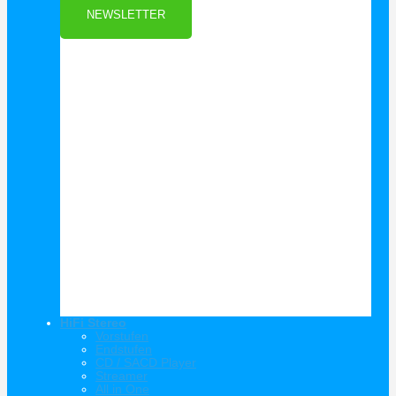
NEWSLETTER
HiFi Stereo
Vorstufen
Endstufen
CD / SACD Player
Streamer
All in One