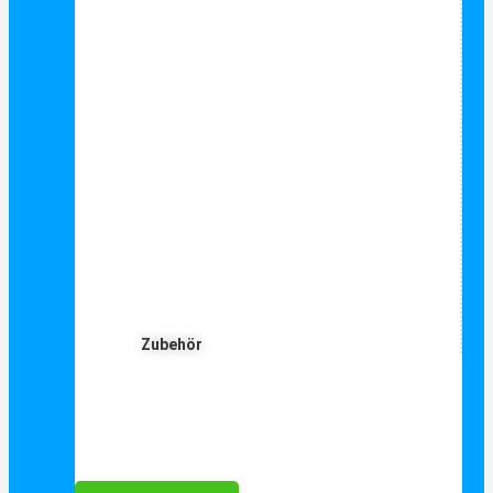
Zubehör
Für Dich ❤️





Bewertet mit 5 von 5
25€ sparen bei Anmeldung
Als Danke schön für Ihre Anmeldung