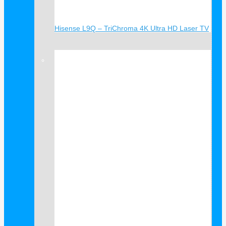
Hisense L9Q – TriChroma 4K Ultra HD Laser TV
Verkauf!