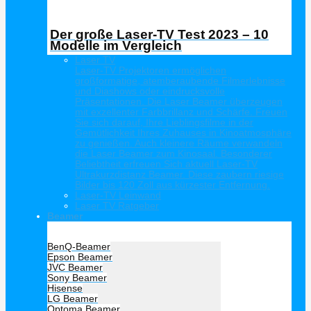
Der große Laser-TV Test 2023 – 10
Modelle im Vergleich
Laser TV
Laser-TV Projektoren ermöglichen
großformatige, atemberaubende Filmerlebnisse
und Diashows oder eindrucksvolle
Präsentationen. Die Laser Beamer überzeugen
mit exzellenter Farbbrillanz und Schärfe. Freuen
Sie sich darauf, Ihre Lieblingsfilme in der
Gemütlichkeit Ihres Zuhauses in Kinoatmosphäre
zu genießen. Auch kleinere Räume verwandeln
die Laser Beamer zum Kinosaal. Besonderer
Beliebtheit erfreuen Sich aktuell Laser-TV
Ultrakurzdistanz Beamer. Diese zaubern riesige
Bilder bis 120 Zoll aus kürzester Entfernung.
Laser-TV Leinwand
Laser TV Ratgeber
Beamer
Hersteller Beamer
BenQ-Beamer
Epson Beamer
JVC Beamer
Sony Beamer
Hisense
LG Beamer
Optoma Beamer