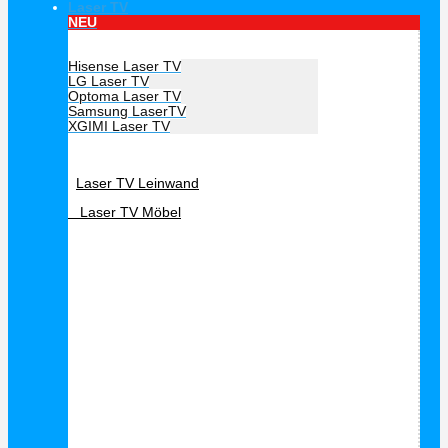
Laser TV
NEU
Hersteller Laser TV
Hisense Laser TV
LG Laser TV
Optoma Laser TV
Samsung LaserTV
XGIMI Laser TV
Laser TV Zubehör
Laser TV Leinwand
Laser TV Möbel