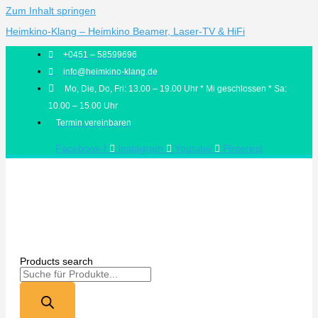
Zum Inhalt springen
Heimkino-Klang – Heimkino Beamer, Laser-TV & HiFi
+0451 – 58599696
info@heimkino-klang.de
Mo, Die, Do, Fri: 13.00 – 19.00 Uhr * Mi geschlossen * Sa:
10.00 – 15.00 Uhr
Termin vereinbaren
Facebook-f
Instagram
Youtube
Pinterest
Products search