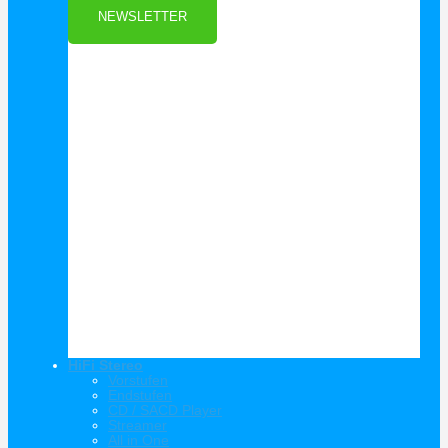
NEWSLETTER
HiFi Stereo
Vorstufen
Endstufen
CD / SACD Player
Streamer
All in One