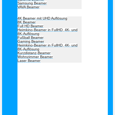
Samsung Beamer
VAVA Beamer
Beamer Art
4K Beamer mit UHD Auflösung
8K Beamer
Full HD Beamer
Heimkino-Beamer in FullHD, 4K- und
8K-Auflösung
Fußball Beamer
Gaming Beamer
Heimkino-Beamer in FullHD, 4K- und
8K-Auflösung
Kurzdistanz-Beamer
Wohnzimmer Beamer
Laser Beamer
Unsere Empfehlung