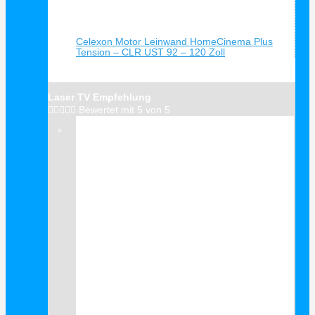
Schnellansicht
Celexon Motor Leinwand HomeCinema Plus
Tension – CLR UST 92 – 120 Zoll
Laser TV Empfehlung





Bewertet mit 5 von 5
Verkauf!