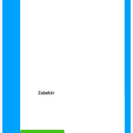
Zubehör
Für Dich ❤️





Bewertet mit 5 von 5
25€ sparen bei Anmeldung
Als Danke schön für Ihre Anmeldung