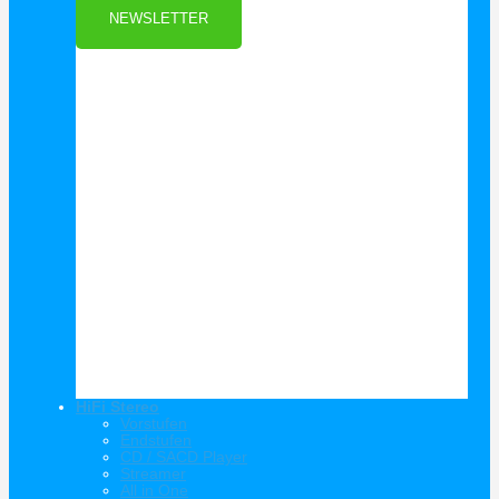
NEWSLETTER
HiFi Stereo
Vorstufen
Endstufen
CD / SACD Player
Streamer
All in One