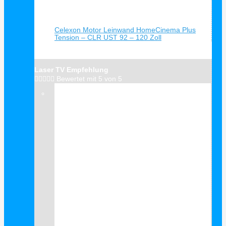
Schnellansicht
Celexon Motor Leinwand HomeCinema Plus
Tension – CLR UST 92 – 120 Zoll
Laser TV Empfehlung





Bewertet mit 5 von 5
Verkauf!