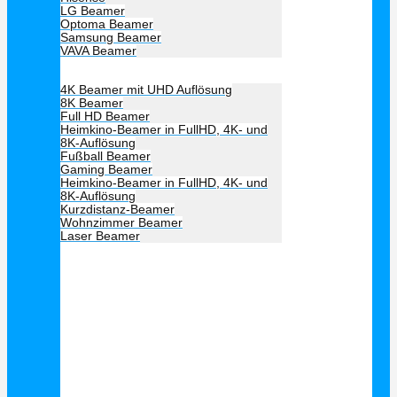
LG Beamer
Optoma Beamer
Samsung Beamer
VAVA Beamer
Beamer Art
4K Beamer mit UHD Auflösung
8K Beamer
Full HD Beamer
Heimkino-Beamer in FullHD, 4K- und
8K-Auflösung
Fußball Beamer
Gaming Beamer
Heimkino-Beamer in FullHD, 4K- und
8K-Auflösung
Kurzdistanz-Beamer
Wohnzimmer Beamer
Laser Beamer
Unsere Empfehlung