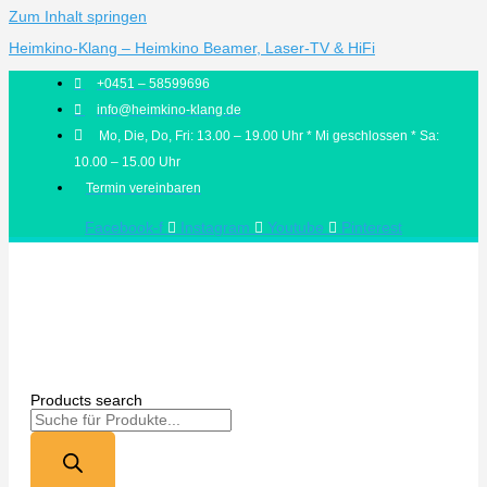
Zum Inhalt springen
Heimkino-Klang – Heimkino Beamer, Laser-TV & HiFi
+0451 – 58599696
info@heimkino-klang.de
Mo, Die, Do, Fri: 13.00 – 19.00 Uhr * Mi geschlossen * Sa:
10.00 – 15.00 Uhr
Termin vereinbaren
Facebook-f
Instagram
Youtube
Pinterest
Products search