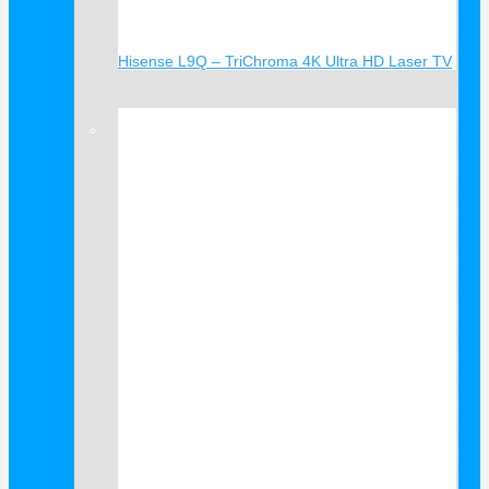
Hisense L9Q – TriChroma 4K Ultra HD Laser TV
Verkauf!