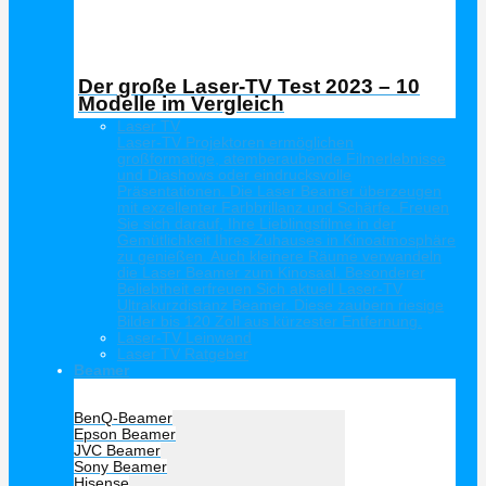
Der große Laser-TV Test 2023 – 10
Modelle im Vergleich
Laser TV
Laser-TV Projektoren ermöglichen
großformatige, atemberaubende Filmerlebnisse
und Diashows oder eindrucksvolle
Präsentationen. Die Laser Beamer überzeugen
mit exzellenter Farbbrillanz und Schärfe. Freuen
Sie sich darauf, Ihre Lieblingsfilme in der
Gemütlichkeit Ihres Zuhauses in Kinoatmosphäre
zu genießen. Auch kleinere Räume verwandeln
die Laser Beamer zum Kinosaal. Besonderer
Beliebtheit erfreuen Sich aktuell Laser-TV
Ultrakurzdistanz Beamer. Diese zaubern riesige
Bilder bis 120 Zoll aus kürzester Entfernung.
Laser-TV Leinwand
Laser TV Ratgeber
Beamer
Hersteller Beamer
BenQ-Beamer
Epson Beamer
JVC Beamer
Sony Beamer
Hisense