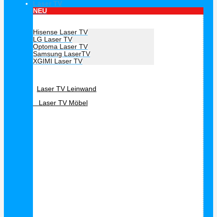
Laser TV
NEU
Hersteller Laser TV
Hisense Laser TV
LG Laser TV
Optoma Laser TV
Samsung LaserTV
XGIMI Laser TV
Laser TV Zubehör
Laser TV Leinwand
Laser TV Möbel