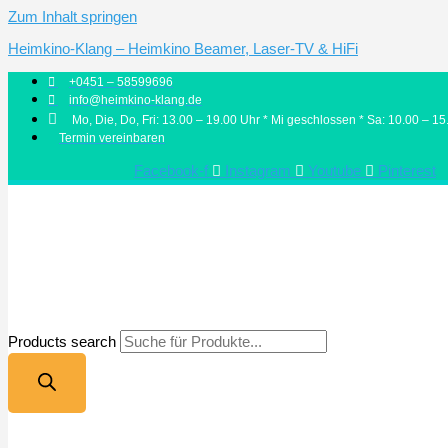
Zum Inhalt springen
Heimkino-Klang – Heimkino Beamer, Laser-TV & HiFi
+0451 – 58599696
info@heimkino-klang.de
Mo, Die, Do, Fri: 13.00 – 19.00 Uhr * Mi geschlossen * Sa: 10.00 – 15
Termin vereinbaren
Facebook-f
Instagram
Youtube
Pinterest
Products search