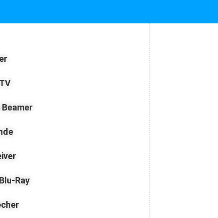
er
-TV
z Beamer
nde
iver
 Blu-Ray
echer