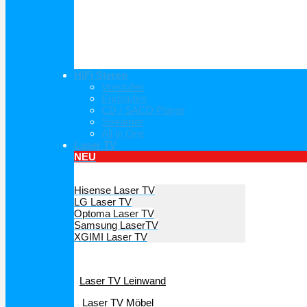
HiFi Stereo
Vorstufen
Endstufen
CD / SACD Player
Streamer
All in One
Laser TV
NEU
Hersteller Laser TV
Hisense Laser TV
LG Laser TV
Optoma Laser TV
Samsung LaserTV
XGIMI Laser TV
Laser TV Zubehör
Laser TV Leinwand
Laser TV Möbel