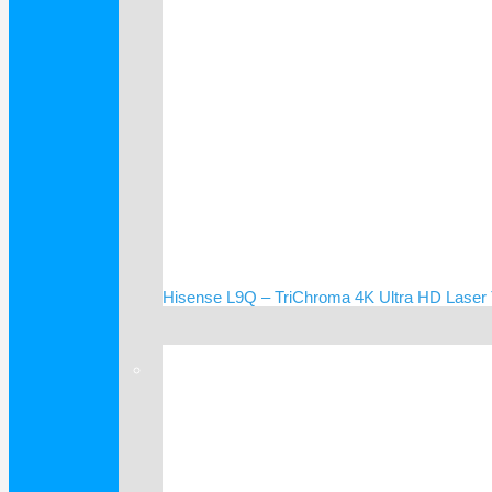
Hisense L9Q – TriChroma 4K Ultra HD Laser
Verkauf!