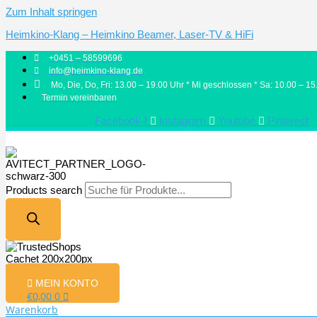
Zum Inhalt springen
Heimkino-Klang – Heimkino Beamer, Laser-TV & HiFi
+0451 – 58599696
info@heimkino-klang.de
Mo, Die, Do, Fri: 13.00 – 19.00 Uhr * Mi geschlossen * Sa: 10.00 – 15
Termin vereinbaren
Facebook-f
Instagram
Youtube
Pinterest
Products search
MEIN KONTO
€
0,00
0
Warenkorb