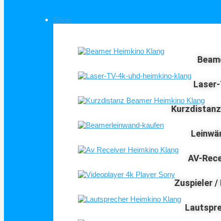
Shop
Shop Kategorien
Beam
Laser
Kurzdistan
Leinwä
AV-Rece
Zuspieler /
Lautspr