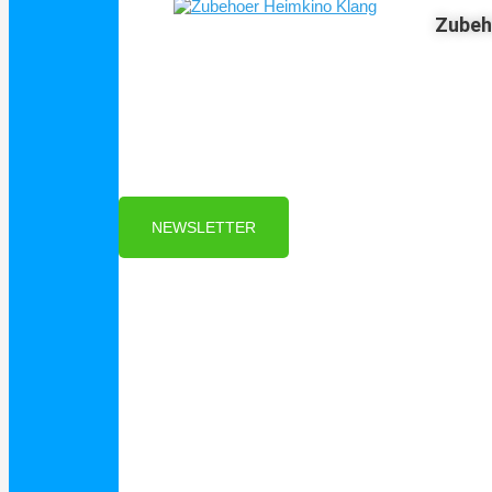
Zubeh
Für Dich ❤️





Bewertet mit 5 von 5
25€ sparen bei Anmeldung
Als Danke schön
für Ihre Anmeldung
NEWSLETTER