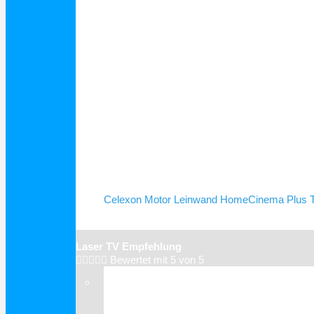
Schnellansicht
Celexon Motor Leinwand HomeCinema Plus Te
Laser TV Empfehlung





Bewertet mit 5 von 5
Verkauf!