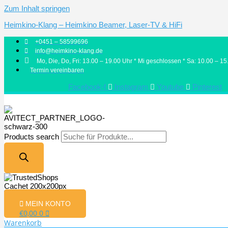
Zum Inhalt springen
Heimkino-Klang – Heimkino Beamer, Laser-TV & HiFi
+0451 – 58599696
info@heimkino-klang.de
Mo, Die, Do, Fri: 13.00 – 19.00 Uhr * Mi geschlossen * Sa: 10.00 – 15
Termin vereinbaren
Facebook-f
Instagram
Youtube
Pinterest
Products search
MEIN KONTO
€
0,00
0
Warenkorb