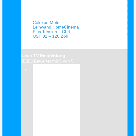
Schnellansicht
Celexon Motor
Leinwand HomeCinema
Plus Tension – CLR
UST 92 – 120 Zoll
Laser TV Empfehlung





Bewertet mit 5 von 5
Verkauf!