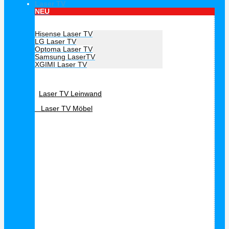
Laser TV
NEU
Hersteller Laser TV
Hisense Laser TV
LG Laser TV
Optoma Laser TV
Samsung LaserTV
XGIMI Laser TV
Laser TV Zubehör
Laser TV Leinwand
Laser TV Möbel