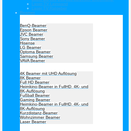
Laser-TV Leinwand
Laser TV Ratgeber
Beamer
Hersteller Beamer
BenQ-Beamer
Epson Beamer
JVC Beamer
Sony Beamer
Hisense
LG Beamer
Optoma Beamer
Samsung Beamer
VAVA Beamer
Beamer Art
4K Beamer mit UHD Auflösung
8K Beamer
Full HD Beamer
Heimkino-Beamer in FullHD, 4K- und
8K-Auflösung
Fußball Beamer
Gaming Beamer
Heimkino-Beamer in FullHD, 4K- und
8K-Auflösung
Kurzdistanz-Beamer
Wohnzimmer Beamer
Laser Beamer
Unsere Empfehlung