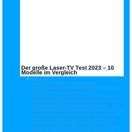
Der große Laser-TV Test 2023 – 10
Modelle im Vergleich
Laser TV
Laser-TV Projektoren ermöglichen
großformatige, atemberaubende Filmerlebnisse
und Diashows oder eindrucksvolle
Präsentationen. Die Laser Beamer überzeugen
mit exzellenter Farbbrillanz und Schärfe. Freuen
Sie sich darauf, Ihre Lieblingsfilme in der
Gemütlichkeit Ihres Zuhauses in Kinoatmosphäre
zu genießen. Auch kleinere Räume verwandeln
die Laser Beamer zum Kinosaal. Besonderer
Beliebtheit erfreuen Sich aktuell Laser-TV
Ultrakurzdistanz Beamer. Diese zaubern riesige
Bilder bis 120 Zoll aus kürzester Entfernung.