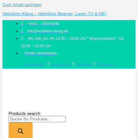
Zum Inhalt springen
Heimkino-Klang – Heimkino Beamer, Laser-TV & HiFi
+0451 – 58599696
info@heimkino-klang.de
Mo, Die, Do, Fri: 13.00 – 19.00 Uhr * Mi geschlossen * Sa:
10.00 – 15.00 Uhr
Termin vereinbaren
Facebook-f
Instagram
Youtube
Pinterest
Products search