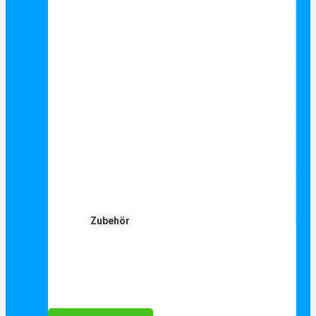
Zubehör
Für Dich ❤️





Bewertet mit 5 von 5
25€ sparen bei Anmeldung
Als Danke schön für Ihre Anmeldung