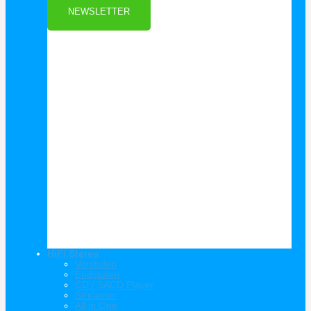
NEWSLETTER
HiFi Stereo
Vorstufen
Endstufen
CD / SACD Player
Streamer
All in One