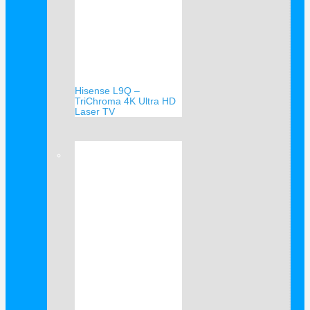
Hisense L9Q –
TriChroma 4K Ultra HD
Laser TV
Verkauf!