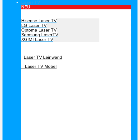
Laser TV
NEU
Hersteller Laser TV
Hisense Laser TV
LG Laser TV
Optoma Laser TV
Samsung LaserTV
XGIMI Laser TV
Laser TV Zubehör
Laser TV Leinwand
Laser TV Möbel