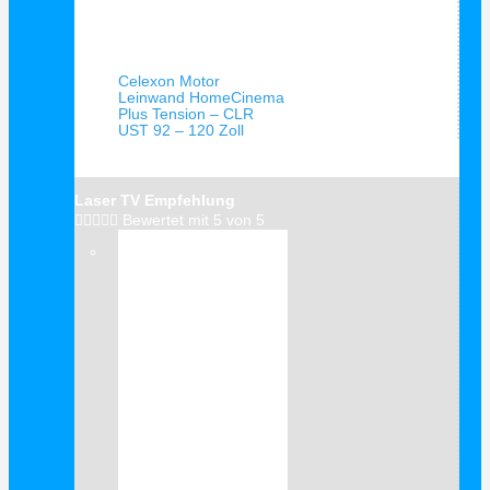
Schnellansicht
Celexon Motor
Leinwand HomeCinema
Plus Tension – CLR
UST 92 – 120 Zoll
Laser TV Empfehlung





Bewertet mit 5 von 5
Verkauf!