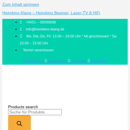
Zum Inhalt springen
Heimkino-Klang – Heimkino Beamer, Laser-TV & HiFi
+0451 – 58599696
info@heimkino-klang.de
Mo, Die, Do, Fri: 13.00 – 19.00 Uhr * Mi geschlossen * Sa:
10.00 – 15.00 Uhr
Termin vereinbaren
Facebook-f
Instagram
Youtube
Pinterest
Products search