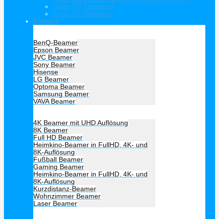
Laser-TV Leinwand
Laser TV Ratgeber
Beamer
Hersteller Beamer
BenQ-Beamer
Epson Beamer
JVC Beamer
Sony Beamer
Hisense
LG Beamer
Optoma Beamer
Samsung Beamer
VAVA Beamer
Beamer Art
4K Beamer mit UHD Auflösung
8K Beamer
Full HD Beamer
Heimkino-Beamer in FullHD, 4K- und
8K-Auflösung
Fußball Beamer
Gaming Beamer
Heimkino-Beamer in FullHD, 4K- und
8K-Auflösung
Kurzdistanz-Beamer
Wohnzimmer Beamer
Laser Beamer
Unsere Empfehlung