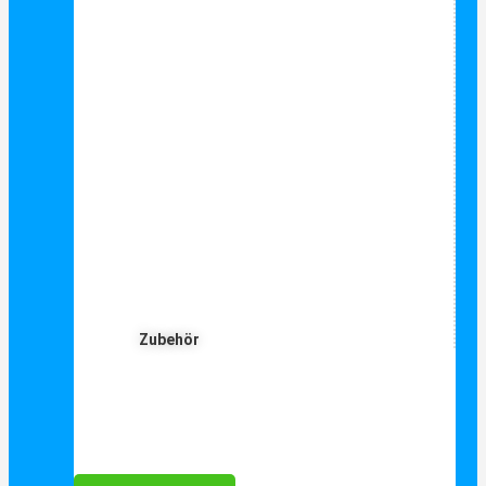
Zubehör
Für Dich ❤️





Bewertet mit 5 von 5
25€ sparen bei Anmeldung
Als Danke schön für Ihre Anmeldung