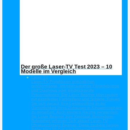
Der große Laser-TV Test 2023 – 10
Modelle im Vergleich
Laser TV
Laser-TV Projektoren ermöglichen
großformatige, atemberaubende Filmerlebnisse
und Diashows oder eindrucksvolle
Präsentationen. Die Laser Beamer überzeugen
mit exzellenter Farbbrillanz und Schärfe. Freuen
Sie sich darauf, Ihre Lieblingsfilme in der
Gemütlichkeit Ihres Zuhauses in Kinoatmosphäre
zu genießen. Auch kleinere Räume verwandeln
die Laser Beamer zum Kinosaal. Besonderer
Beliebtheit erfreuen Sich aktuell Laser-TV
Ultrakurzdistanz Beamer. Diese zaubern riesige
Bilder bis 120 Zoll aus kürzester Entfernung.