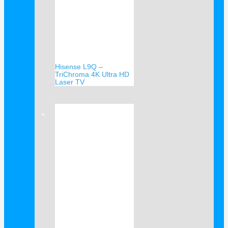
Hisense L9Q –
TriChroma 4K Ultra HD
Laser TV
Verkauf!