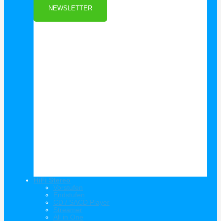
NEWSLETTER
HiFi Stereo
Vorstufen
Endstufen
CD / SACD Player
Streamer
All in One