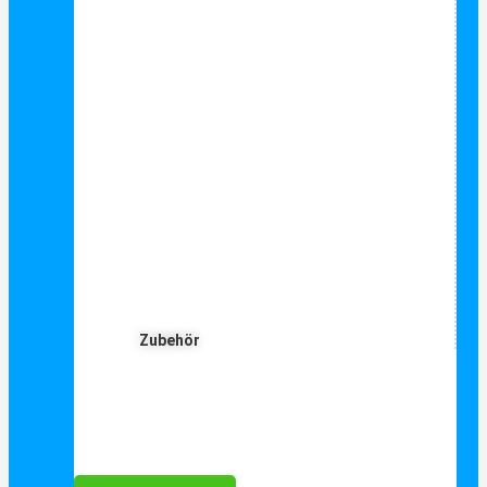
Zubehör
Für Dich ❤️





Bewertet mit 5 von 5
25€ sparen bei Anmeldung
Als Danke schön für Ihre Anmeldung