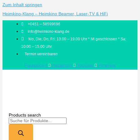
Zum Inhalt springen
Heimkino-Klang – Heimkino Beamer, Laser-TV & HiFi
+0451 – 58599696
info@heimkino-klang.de
Mo, Die, Do, Fri: 13.00 – 19.00 Uhr * Mi geschlossen * Sa:
10.00 – 15.00 Uhr
Termin vereinbaren
Facebook-f
Instagram
Youtube
Pinterest
Products search