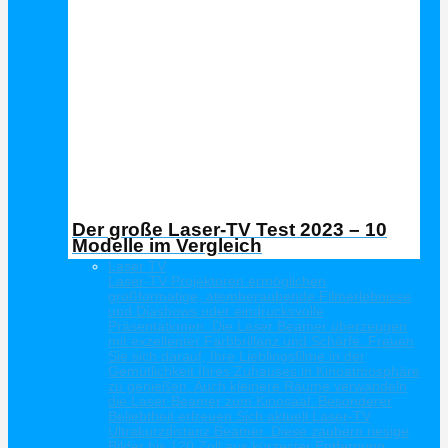
Der große Laser-TV Test 2023 – 10
Modelle im Vergleich
Laser TV
Laser-TV Projektoren ermöglichen
großformatige, atemberaubende Filmerlebnisse
und Diashows oder eindrucksvolle
Präsentationen. Die Laser Beamer überzeugen
mit exzellenter Farbbrillanz und Schärfe. Freuen
Sie sich darauf, Ihre Lieblingsfilme in der
Gemütlichkeit Ihres Zuhauses in Kinoatmosphäre
zu genießen. Auch kleinere Räume verwandeln
die Laser Beamer zum Kinosaal. Besonderer
Beliebtheit erfreuen Sich aktuell Laser-TV
Ultrakurzdistanz Beamer. Diese zaubern riesige
Bilder bis 120 Zoll aus kürzester Entfernung.