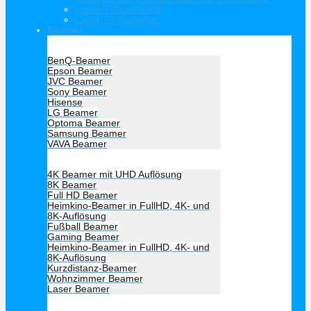
Laser-TV Leinwand
Laser TV Ratgeber
Beamer
Hersteller Beamer
BenQ-Beamer
Epson Beamer
JVC Beamer
Sony Beamer
Hisense
LG Beamer
Optoma Beamer
Samsung Beamer
VAVA Beamer
Beamer Art
4K Beamer mit UHD Auflösung
8K Beamer
Full HD Beamer
Heimkino-Beamer in FullHD, 4K- und
8K-Auflösung
Fußball Beamer
Gaming Beamer
Heimkino-Beamer in FullHD, 4K- und
8K-Auflösung
Kurzdistanz-Beamer
Wohnzimmer Beamer
Laser Beamer
Unsere Empfehlung