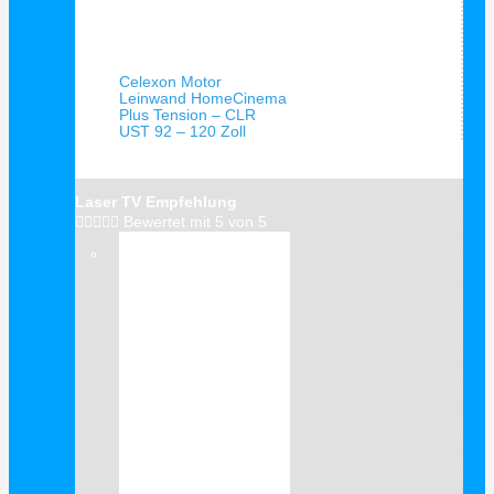
Schnellansicht
Celexon Motor
Leinwand HomeCinema
Plus Tension – CLR
UST 92 – 120 Zoll
Laser TV Empfehlung





Bewertet mit 5 von 5
Verkauf!