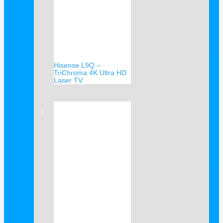
Hisense L9Q –
TriChroma 4K Ultra HD
Laser TV
Verkauf!