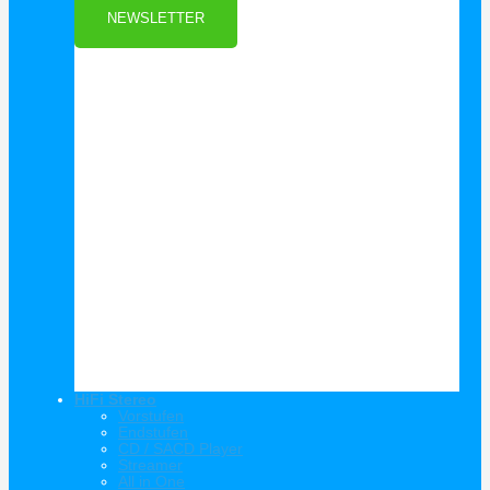
NEWSLETTER
HiFi Stereo
Vorstufen
Endstufen
CD / SACD Player
Streamer
All in One