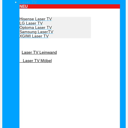
Laser TV
NEU
Hersteller Laser TV
Hisense Laser TV
LG Laser TV
Optoma Laser TV
Samsung LaserTV
XGIMI Laser TV
Laser TV Zubehör
Laser TV Leinwand
Laser TV Möbel