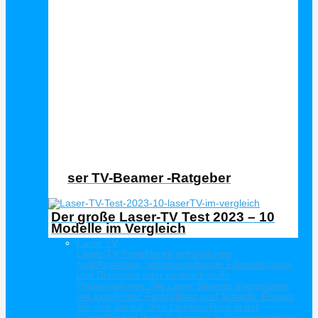
Laser TV Ratgeber
Laser TV-Beamer -Ratgeber
Der große Laser-TV Test 2023 – 10
Modelle im Vergleich
Laser TV
Laser-TV Projektoren ermöglichen
großformatige, atemberaubende Filmerlebnisse
und Diashows oder eindrucksvolle
Präsentationen. Die Laser Beamer überzeugen
mit exzellenter Farbbrillanz und Schärfe. Freuen
Sie sich darauf, Ihre Lieblingsfilme in der
Gemütlichkeit Ihres Zuhauses in Kinoatmosphäre