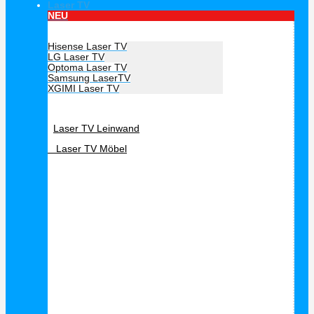
Laser TV
NEU
Hersteller Laser TV
Hisense Laser TV
LG Laser TV
Optoma Laser TV
Samsung LaserTV
XGIMI Laser TV
Laser TV Zubehör
Laser TV Leinwand
Laser TV Möbel