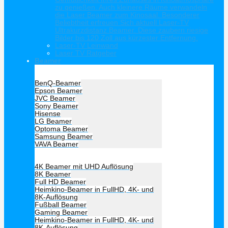
zu genießen. Auch kleinere Räume verwandeln
die Laser Beamer zum Kinosaal. Besonderer
Beliebtheit erfreuen Sich aktuell Laser-TV
Ultrakurzdistanz Beamer. Diese zaubern riesige
Bilder bis 120 Zoll aus kürzester Entfernung.
Laser-TV Leinwand
Laser TV Ratgeber
Beamer
Hersteller Beamer
BenQ-Beamer
Epson Beamer
JVC Beamer
Sony Beamer
Hisense
LG Beamer
Optoma Beamer
Samsung Beamer
VAVA Beamer
Beamer Art
4K Beamer mit UHD Auflösung
8K Beamer
Full HD Beamer
Heimkino-Beamer in FullHD, 4K- und
8K-Auflösung
Fußball Beamer
Gaming Beamer
Heimkino-Beamer in FullHD, 4K- und
8K-Auflösung