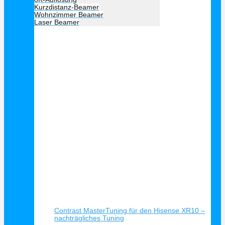
Kurzdistanz-Beamer
Wohnzimmer Beamer
Laser Beamer
Unsere Empfehlung
Schnellansicht
Contrast MasterTuning für den Hisense XR10 –
nachträgliches Tuning