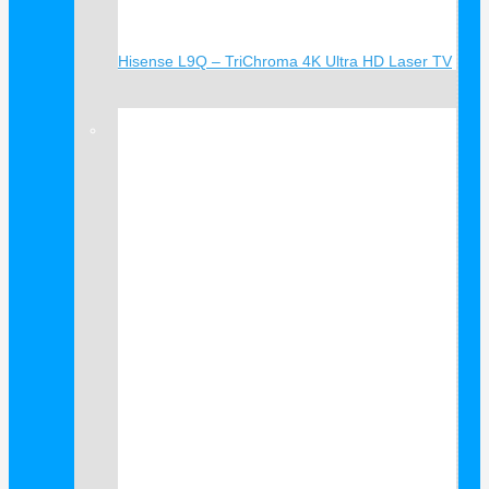
Hisense L9Q – TriChroma 4K Ultra HD Laser TV
Verkauf!