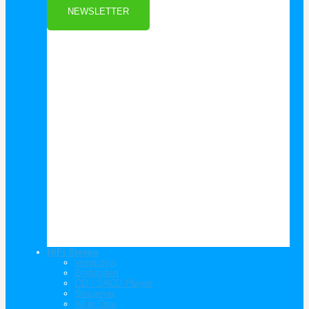
NEWSLETTER
HiFi Stereo
Vorstufen
Endstufen
CD / SACD Player
Streamer
All in One