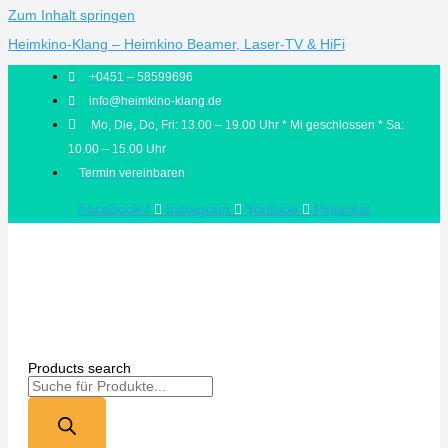
Zum Inhalt springen
Heimkino-Klang – Heimkino Beamer, Laser-TV & HiFi
+0451 – 58599696
info@heimkino-klang.de
Mo, Die, Do, Fri: 13.00 – 19.00 Uhr * Mi geschlossen * Sa:
10.00 – 15.00 Uhr
Termin vereinbaren
Facebook-f
Instagram
Youtube
Pinterest
Products search