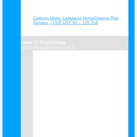
Schnellansicht
Celexon Motor Leinwand HomeCinema Plus
Tension – CLR UST 92 – 120 Zoll
Laser TV Empfehlung





Bewertet mit 5 von 5
Verkauf!