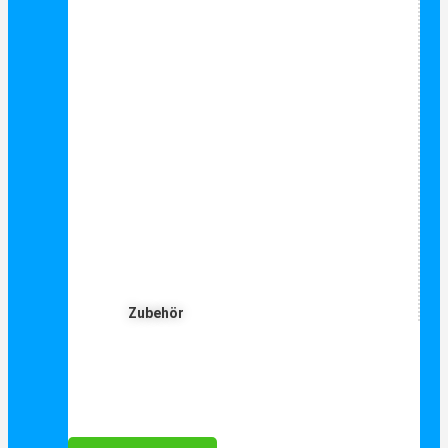
Zubehör
Für Dich ❤️





Bewertet mit 5 von 5
25€ sparen bei Anmeldung
Als Danke schön für Ihre Anmeldung