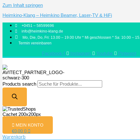
Zum Inhalt springen
Heimkino-Klang – Heimkino Beamer, Laser-TV & HiFi
+0451 – 58599696
info@heimkino-klang.de
Mo, Die, Do, Fri: 13.00 – 19.00 Uhr * Mi geschlossen * Sa: 10.00 – 15
Termin vereinbaren
Facebook-f
Instagram
Youtube
Pinterest
Products search
MEIN KONTO
€
0,00
0
Warenkorb