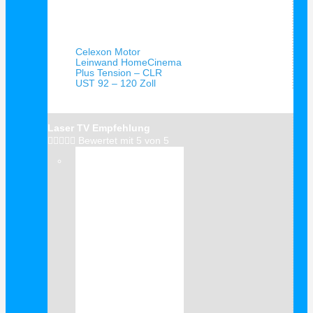
Schnellansicht
Celexon Motor
Leinwand HomeCinema
Plus Tension – CLR
UST 92 – 120 Zoll
Laser TV Empfehlung





Bewertet mit 5 von 5
Verkauf!