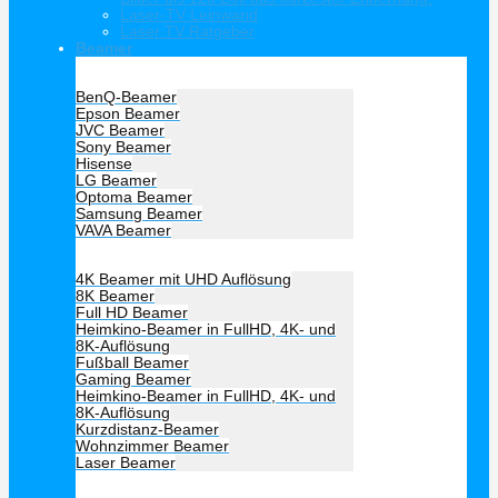
Laser-TV Leinwand
Laser TV Ratgeber
Beamer
Hersteller Beamer
BenQ-Beamer
Epson Beamer
JVC Beamer
Sony Beamer
Hisense
LG Beamer
Optoma Beamer
Samsung Beamer
VAVA Beamer
Beamer Art
4K Beamer mit UHD Auflösung
8K Beamer
Full HD Beamer
Heimkino-Beamer in FullHD, 4K- und
8K-Auflösung
Fußball Beamer
Gaming Beamer
Heimkino-Beamer in FullHD, 4K- und
8K-Auflösung
Kurzdistanz-Beamer
Wohnzimmer Beamer
Laser Beamer
Unsere Empfehlung