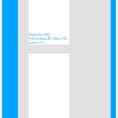
Hisense L9Q –
TriChroma 4K Ultra HD
Laser TV
Verkauf!