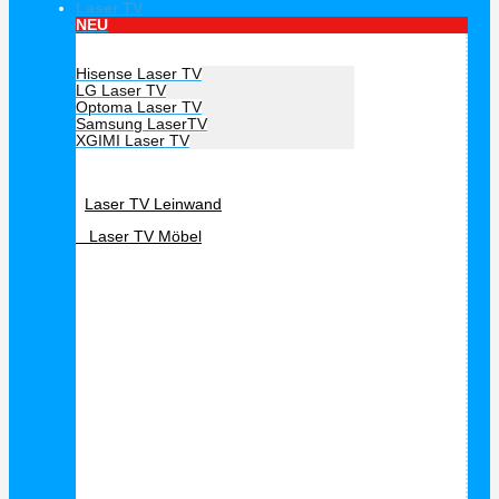
Laser TV
NEU
Hersteller Laser TV
Hisense Laser TV
LG Laser TV
Optoma Laser TV
Samsung LaserTV
XGIMI Laser TV
Laser TV Zubehör
Laser TV Leinwand
Laser TV Möbel