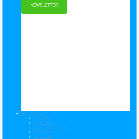
NEWSLETTER
HiFi Stereo
Vorstufen
Endstufen
CD / SACD Player
Streamer
All in One