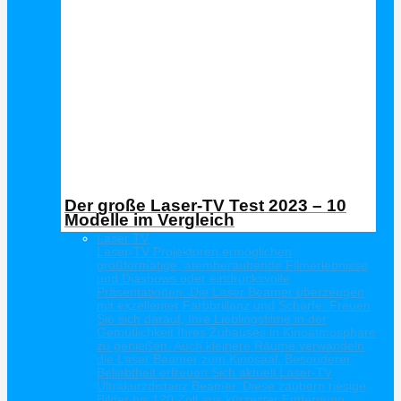
Der große Laser-TV Test 2023 – 10
Modelle im Vergleich
Laser TV
Laser-TV Projektoren ermöglichen
großformatige, atemberaubende Filmerlebnisse
und Diashows oder eindrucksvolle
Präsentationen. Die Laser Beamer überzeugen
mit exzellenter Farbbrillanz und Schärfe. Freuen
Sie sich darauf, Ihre Lieblingsfilme in der
Gemütlichkeit Ihres Zuhauses in Kinoatmosphäre
zu genießen. Auch kleinere Räume verwandeln
die Laser Beamer zum Kinosaal. Besonderer
Beliebtheit erfreuen Sich aktuell Laser-TV
Ultrakurzdistanz Beamer. Diese zaubern riesige
Bilder bis 120 Zoll aus kürzester Entfernung.