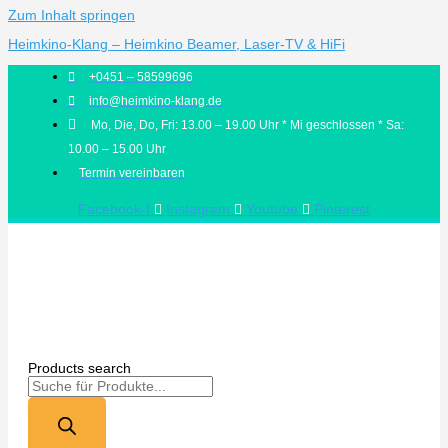
Zum Inhalt springen
Heimkino-Klang – Heimkino Beamer, Laser-TV & HiFi
+0451 – 58599696
info@heimkino-klang.de
Mo, Die, Do, Fri: 13.00 – 19.00 Uhr * Mi geschlossen * Sa:
10.00 – 15.00 Uhr
Termin vereinbaren
Facebook-f
Instagram
Youtube
Pinterest
Products search