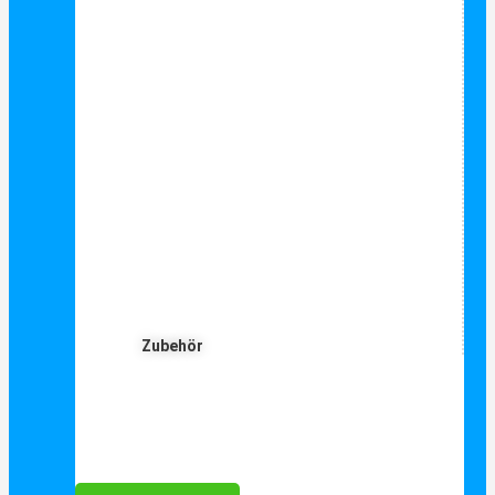
Zubehör
Für Dich ❤️





Bewertet mit 5 von 5
25€ sparen bei Anmeldung
Als Danke schön für Ihre Anmeldung