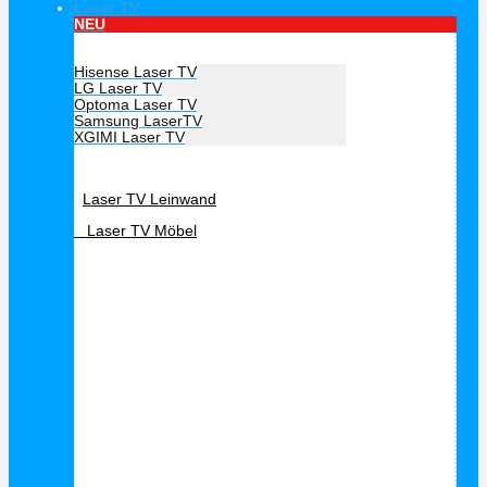
Laser TV
NEU
Hersteller Laser TV
Hisense Laser TV
LG Laser TV
Optoma Laser TV
Samsung LaserTV
XGIMI Laser TV
Laser TV Zubehör
Laser TV Leinwand
Laser TV Möbel