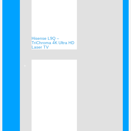
Hisense L9Q –
TriChroma 4K Ultra HD
Laser TV
Verkauf!