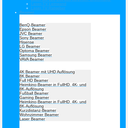
Laser-TV Leinwand
Laser TV Ratgeber
Beamer
Hersteller Beamer
BenQ-Beamer
Epson Beamer
JVC Beamer
Sony Beamer
Hisense
LG Beamer
Optoma Beamer
Samsung Beamer
VAVA Beamer
Beamer Art
4K Beamer mit UHD Auflösung
8K Beamer
Full HD Beamer
Heimkino-Beamer in FullHD, 4K- und
8K-Auflösung
Fußball Beamer
Gaming Beamer
Heimkino-Beamer in FullHD, 4K- und
8K-Auflösung
Kurzdistanz-Beamer
Wohnzimmer Beamer
Laser Beamer
Unsere Empfehlung