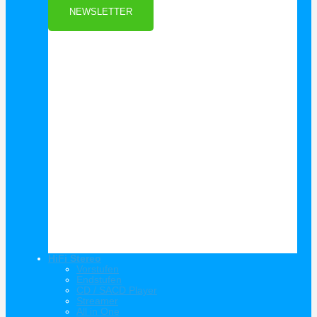
NEWSLETTER
HiFi Stereo
Vorstufen
Endstufen
CD / SACD Player
Streamer
All in One