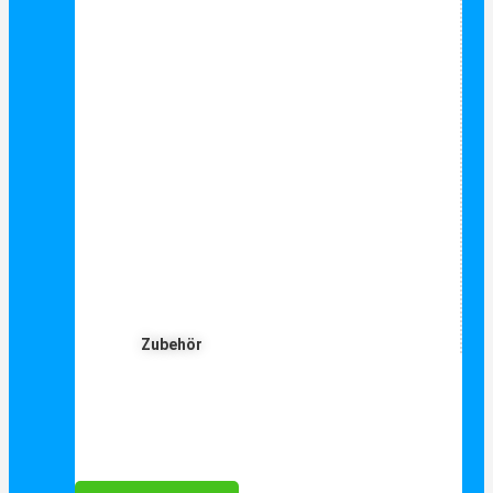
Zubehör
Für Dich ❤️





Bewertet mit 5 von 5
25€ sparen bei Anmeldung
Als Danke schön für Ihre Anmeldung