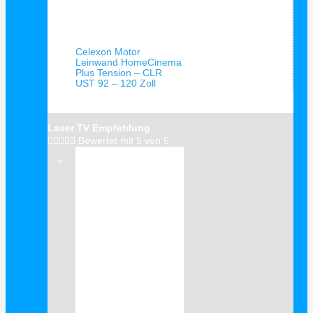
Schnellansicht
Celexon Motor
Leinwand HomeCinema
Plus Tension – CLR
UST 92 – 120 Zoll
Laser TV Empfehlung





Bewertet mit 5 von 5
Verkauf!