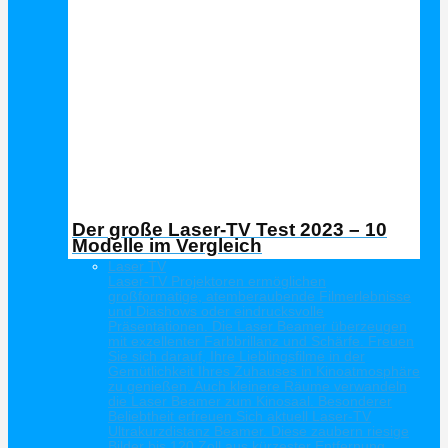
Der große Laser-TV Test 2023 – 10
Modelle im Vergleich
Laser TV
Laser-TV Projektoren ermöglichen
großformatige, atemberaubende Filmerlebnisse
und Diashows oder eindrucksvolle
Präsentationen. Die Laser Beamer überzeugen
mit exzellenter Farbbrillanz und Schärfe. Freuen
Sie sich darauf, Ihre Lieblingsfilme in der
Gemütlichkeit Ihres Zuhauses in Kinoatmosphäre
zu genießen. Auch kleinere Räume verwandeln
die Laser Beamer zum Kinosaal. Besonderer
Beliebtheit erfreuen Sich aktuell Laser-TV
Ultrakurzdistanz Beamer. Diese zaubern riesige
Bilder bis 120 Zoll aus kürzester Entfernung.