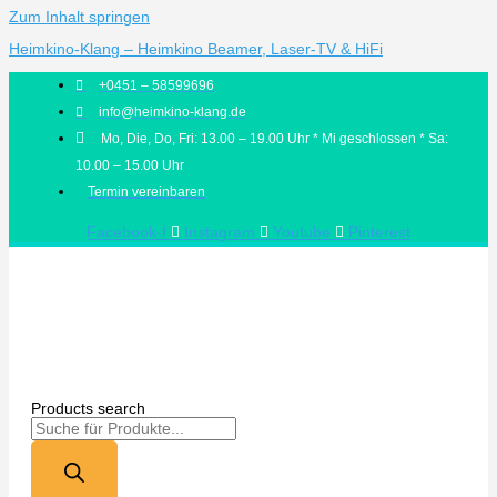
Zum Inhalt springen
Heimkino-Klang – Heimkino Beamer, Laser-TV & HiFi
+0451 – 58599696
info@heimkino-klang.de
Mo, Die, Do, Fri: 13.00 – 19.00 Uhr * Mi geschlossen * Sa:
10.00 – 15.00 Uhr
Termin vereinbaren
Facebook-f
Instagram
Youtube
Pinterest
Products search