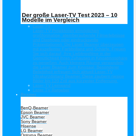
Der große Laser-TV Test 2023 – 10
Modelle im Vergleich
Laser TV
Laser-TV Projektoren ermöglichen
großformatige, atemberaubende Filmerlebnisse
und Diashows oder eindrucksvolle
Präsentationen. Die Laser Beamer überzeugen
mit exzellenter Farbbrillanz und Schärfe. Freuen
Sie sich darauf, Ihre Lieblingsfilme in der
Gemütlichkeit Ihres Zuhauses in Kinoatmosphäre
zu genießen. Auch kleinere Räume verwandeln
die Laser Beamer zum Kinosaal. Besonderer
Beliebtheit erfreuen Sich aktuell Laser-TV
Ultrakurzdistanz Beamer. Diese zaubern riesige
Bilder bis 120 Zoll aus kürzester Entfernung.
Laser-TV Leinwand
Laser TV Ratgeber
Beamer
Hersteller Beamer
BenQ-Beamer
Epson Beamer
JVC Beamer
Sony Beamer
Hisense
LG Beamer
Optoma Beamer