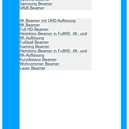
Samsung Beamer
VAVA Beamer
Beamer Art
4K Beamer mit UHD Auflösung
8K Beamer
Full HD Beamer
Heimkino-Beamer in FullHD, 4K- und
8K-Auflösung
Fußball Beamer
Gaming Beamer
Heimkino-Beamer in FullHD, 4K- und
8K-Auflösung
Kurzdistanz-Beamer
Wohnzimmer Beamer
Laser Beamer
Unsere Empfehlung