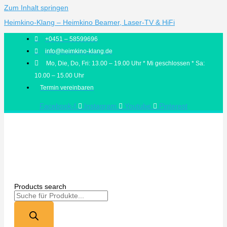
Zum Inhalt springen
Heimkino-Klang – Heimkino Beamer, Laser-TV & HiFi
+0451 – 58599696
info@heimkino-klang.de
Mo, Die, Do, Fri: 13.00 – 19.00 Uhr * Mi geschlossen * Sa:
10.00 – 15.00 Uhr
Termin vereinbaren
Facebook-f
Instagram
Youtube
Pinterest
Products search