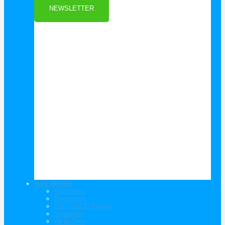
NEWSLETTER
HiFi Stereo
Vorstufen
Endstufen
CD / SACD Player
Streamer
All in One