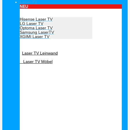
Laser TV
NEU
Hersteller Laser TV
Hisense Laser TV
LG Laser TV
Optoma Laser TV
Samsung LaserTV
XGIMI Laser TV
Laser TV Zubehör
Laser TV Leinwand
Laser TV Möbel