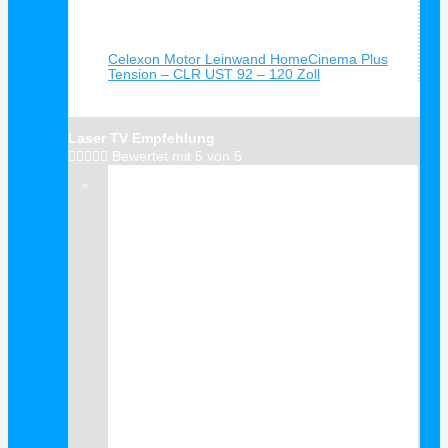
Schnellansicht
Celexon Motor Leinwand HomeCinema Plus
Tension – CLR UST 92 – 120 Zoll
Laser TV Empfehlung





Bewertet mit 5 von 5
Verkauf!