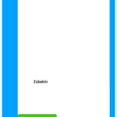
Zubehör
Für Dich ❤️





Bewertet mit 5 von 5
25€ sparen bei Anmeldung
Als Danke schön für Ihre Anmeldung