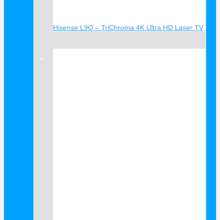
Hisense L9Q – TriChroma 4K Ultra HD Laser TV
Verkauf!