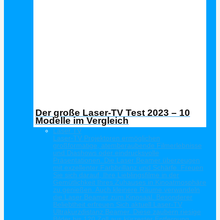
Der große Laser-TV Test 2023 – 10
Modelle im Vergleich
Laser TV
Laser-TV Projektoren ermöglichen
großformatige, atemberaubende Filmerlebnisse
und Diashows oder eindrucksvolle
Präsentationen. Die Laser Beamer überzeugen
mit exzellenter Farbbrillanz und Schärfe. Freuen
Sie sich darauf, Ihre Lieblingsfilme in der
Gemütlichkeit Ihres Zuhauses in Kinoatmosphäre
zu genießen. Auch kleinere Räume verwandeln
die Laser Beamer zum Kinosaal. Besonderer
Beliebtheit erfreuen Sich aktuell Laser-TV
Ultrakurzdistanz Beamer. Diese zaubern riesige
Bilder bis 120 Zoll aus kürzester Entfernung.