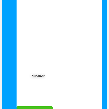
Zubehör
Für Dich ❤️





Bewertet mit 5 von 5
25€ sparen bei Anmeldung
Als Danke schön für Ihre Anmeldung