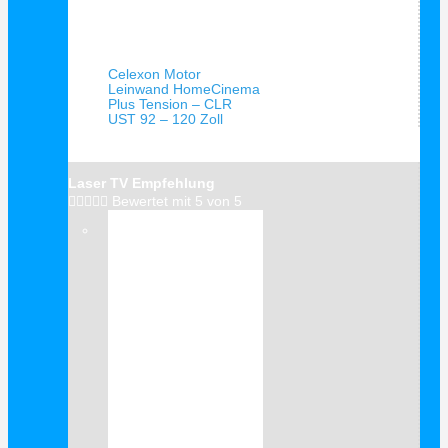
Schnellansicht
Celexon Motor
Leinwand HomeCinema
Plus Tension – CLR
UST 92 – 120 Zoll
Laser TV Empfehlung





Bewertet mit 5 von 5
Verkauf!