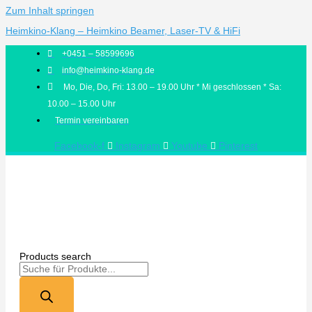
Zum Inhalt springen
Heimkino-Klang – Heimkino Beamer, Laser-TV & HiFi
+0451 – 58599696
info@heimkino-klang.de
Mo, Die, Do, Fri: 13.00 – 19.00 Uhr * Mi geschlossen * Sa:
10.00 – 15.00 Uhr
Termin vereinbaren
Facebook-f
Instagram
Youtube
Pinterest
Products search