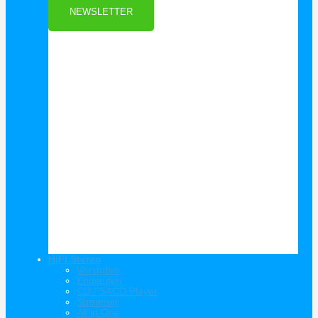
NEWSLETTER
HiFi Stereo
Vorstufen
Endstufen
CD / SACD Player
Streamer
All in One