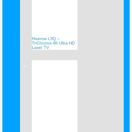
Hisense L9Q –
TriChroma 4K Ultra HD
Laser TV
Verkauf!