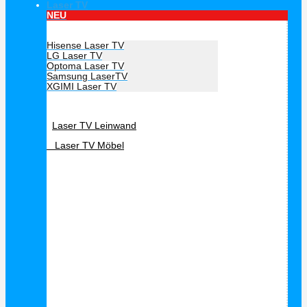
Laser TV
NEU
Hersteller Laser TV
Hisense Laser TV
LG Laser TV
Optoma Laser TV
Samsung LaserTV
XGIMI Laser TV
Laser TV Zubehör
Laser TV Leinwand
Laser TV Möbel