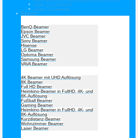
Laser-TV Leinwand
Laser TV Ratgeber
Beamer
Hersteller Beamer
BenQ-Beamer
Epson Beamer
JVC Beamer
Sony Beamer
Hisense
LG Beamer
Optoma Beamer
Samsung Beamer
VAVA Beamer
Beamer Art
4K Beamer mit UHD Auflösung
8K Beamer
Full HD Beamer
Heimkino-Beamer in FullHD, 4K- und
8K-Auflösung
Fußball Beamer
Gaming Beamer
Heimkino-Beamer in FullHD, 4K- und
8K-Auflösung
Kurzdistanz-Beamer
Wohnzimmer Beamer
Laser Beamer
Unsere Empfehlung