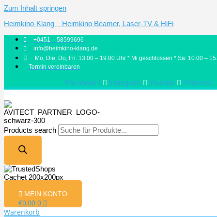
Zum Inhalt springen
Heimkino-Klang – Heimkino Beamer, Laser-TV & HiFi
+0451 – 58599696
info@heimkino-klang.de
Mo, Die, Do, Fri: 13.00 – 19.00 Uhr * Mi geschlossen * Sa: 10.00 – 15
Termin vereinbaren
Facebook-f
Instagram
Youtube
Pinterest
Products search
MEIN KONTO
€
0,00
0
Warenkorb