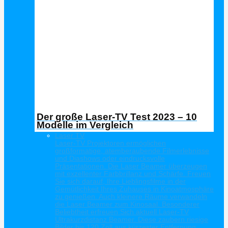
Der große Laser-TV Test 2023 – 10
Modelle im Vergleich
Laser TV
Laser-TV Projektoren ermöglichen
großformatige, atemberaubende Filmerlebnisse
und Diashows oder eindrucksvolle
Präsentationen. Die Laser Beamer überzeugen
mit exzellenter Farbbrillanz und Schärfe. Freuen
Sie sich darauf, Ihre Lieblingsfilme in der
Gemütlichkeit Ihres Zuhauses in Kinoatmosphäre
zu genießen. Auch kleinere Räume verwandeln
die Laser Beamer zum Kinosaal. Besonderer
Beliebtheit erfreuen Sich aktuell Laser-TV
Ultrakurzdistanz Beamer. Diese zaubern riesige
Bilder bis 120 Zoll aus kürzester Entfernung.