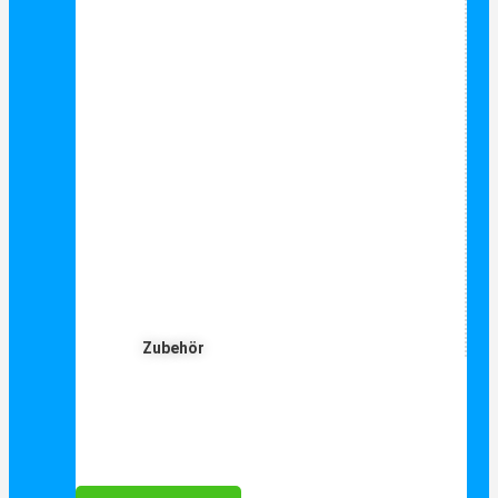
Zubehör
Für Dich ❤️





Bewertet mit 5 von 5
25€ sparen bei Anmeldung
Als Danke schön für Ihre Anmeldung