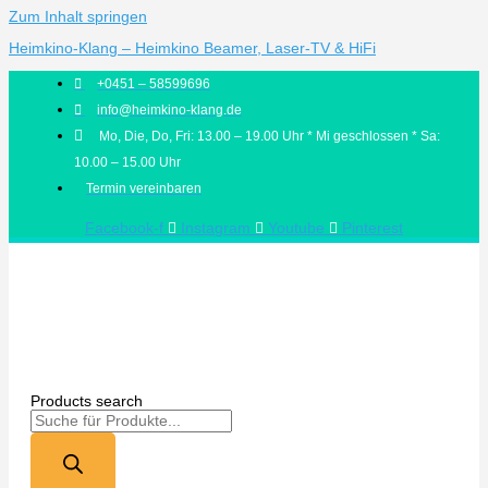
Zum Inhalt springen
Heimkino-Klang – Heimkino Beamer, Laser-TV & HiFi
+0451 – 58599696
info@heimkino-klang.de
Mo, Die, Do, Fri: 13.00 – 19.00 Uhr * Mi geschlossen * Sa:
10.00 – 15.00 Uhr
Termin vereinbaren
Facebook-f
Instagram
Youtube
Pinterest
Products search