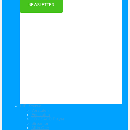
NEWSLETTER
HiFi Stereo
Vorstufen
Endstufen
CD / SACD Player
Streamer
All in One