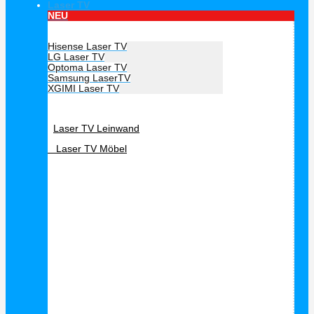
Laser TV
NEU
Hersteller Laser TV
Hisense Laser TV
LG Laser TV
Optoma Laser TV
Samsung LaserTV
XGIMI Laser TV
Laser TV Zubehör
Laser TV Leinwand
Laser TV Möbel