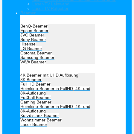
Laser-TV Leinwand
Laser TV Ratgeber
Beamer
Hersteller Beamer
BenQ-Beamer
Epson Beamer
JVC Beamer
Sony Beamer
Hisense
LG Beamer
Optoma Beamer
Samsung Beamer
VAVA Beamer
Beamer Art
4K Beamer mit UHD Auflösung
8K Beamer
Full HD Beamer
Heimkino-Beamer in FullHD, 4K- und
8K-Auflösung
Fußball Beamer
Gaming Beamer
Heimkino-Beamer in FullHD, 4K- und
8K-Auflösung
Kurzdistanz-Beamer
Wohnzimmer Beamer
Laser Beamer
Unsere Empfehlung