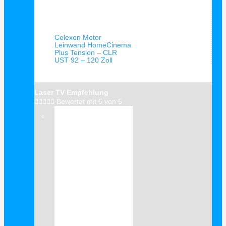
Schnellansicht
Celexon Motor
Leinwand HomeCinema
Plus Tension – CLR
UST 92 – 120 Zoll
Laser TV Empfehlung





Bewertet mit 5 von 5
Verkauf!