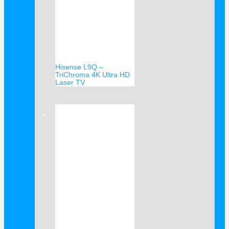
Hisense L9Q –
TriChroma 4K Ultra HD
Laser TV
Verkauf!