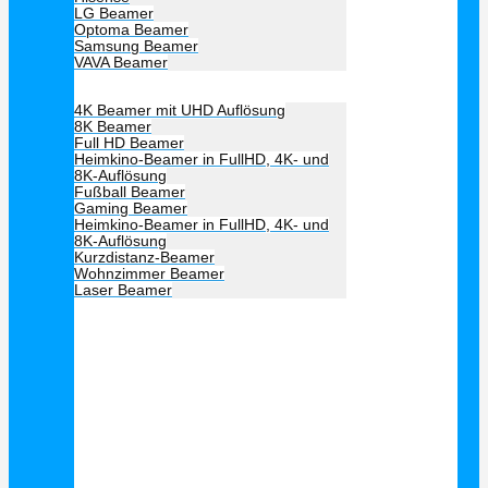
LG Beamer
Optoma Beamer
Samsung Beamer
VAVA Beamer
Beamer Art
4K Beamer mit UHD Auflösung
8K Beamer
Full HD Beamer
Heimkino-Beamer in FullHD, 4K- und
8K-Auflösung
Fußball Beamer
Gaming Beamer
Heimkino-Beamer in FullHD, 4K- und
8K-Auflösung
Kurzdistanz-Beamer
Wohnzimmer Beamer
Laser Beamer
Unsere Empfehlung