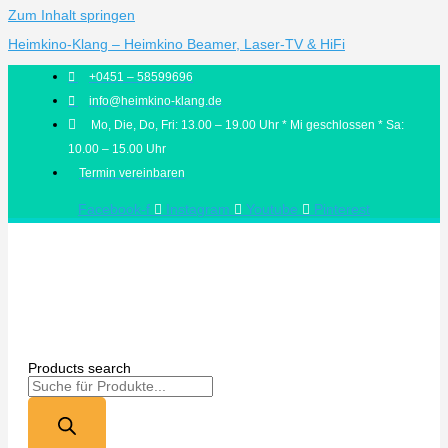
Zum Inhalt springen
Heimkino-Klang – Heimkino Beamer, Laser-TV & HiFi
+0451 – 58599696
info@heimkino-klang.de
Mo, Die, Do, Fri: 13.00 – 19.00 Uhr * Mi geschlossen * Sa:
10.00 – 15.00 Uhr
Termin vereinbaren
Facebook-f
Instagram
Youtube
Pinterest
Products search