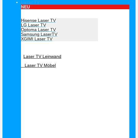
Laser TV
NEU
Hersteller Laser TV
Hisense Laser TV
LG Laser TV
Optoma Laser TV
Samsung LaserTV
XGIMI Laser TV
Laser TV Zubehör
Laser TV Leinwand
Laser TV Möbel