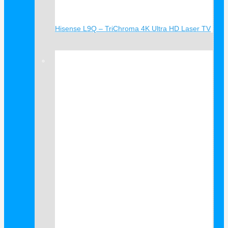
Hisense L9Q – TriChroma 4K Ultra HD Laser TV
Verkauf!