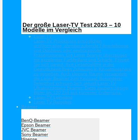
Der große Laser-TV Test 2023 – 10
Modelle im Vergleich
Laser TV
Laser-TV Projektoren ermöglichen
großformatige, atemberaubende Filmerlebnisse
und Diashows oder eindrucksvolle
Präsentationen. Die Laser Beamer überzeugen
mit exzellenter Farbbrillanz und Schärfe. Freuen
Sie sich darauf, Ihre Lieblingsfilme in der
Gemütlichkeit Ihres Zuhauses in Kinoatmosphäre
zu genießen. Auch kleinere Räume verwandeln
die Laser Beamer zum Kinosaal. Besonderer
Beliebtheit erfreuen Sich aktuell Laser-TV
Ultrakurzdistanz Beamer. Diese zaubern riesige
Bilder bis 120 Zoll aus kürzester Entfernung.
Laser-TV Leinwand
Laser TV Ratgeber
Beamer
Hersteller Beamer
BenQ-Beamer
Epson Beamer
JVC Beamer
Sony Beamer
Hisense