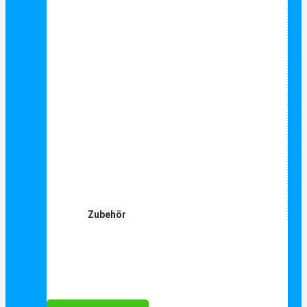
Zubehör
Für Dich ❤️





Bewertet mit 5 von 5
25€ sparen bei Anmeldung
Als Danke schön für Ihre Anmeldung