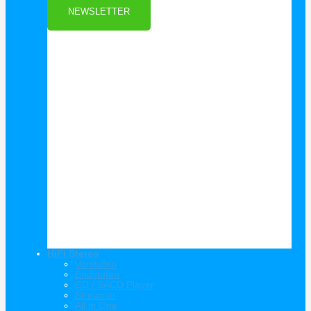
NEWSLETTER
HiFi Stereo
Vorstufen
Endstufen
CD / SACD Player
Streamer
All in One