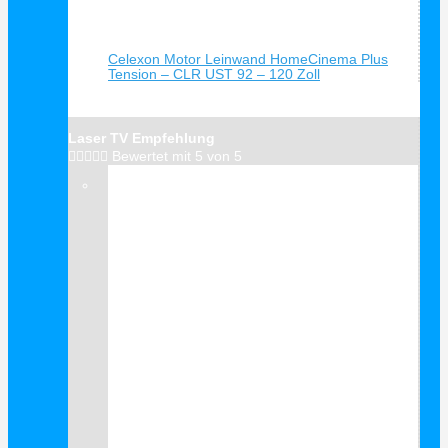
Schnellansicht
Celexon Motor Leinwand HomeCinema Plus
Tension – CLR UST 92 – 120 Zoll
Laser TV Empfehlung





Bewertet mit 5 von 5
Verkauf!