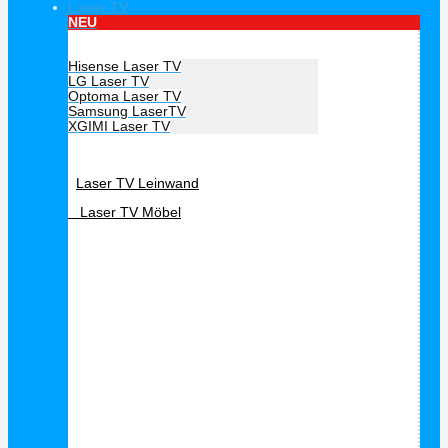
Laser TV
NEU
Hersteller Laser TV
Hisense Laser TV
LG Laser TV
Optoma Laser TV
Samsung LaserTV
XGIMI Laser TV
Laser TV Zubehör
Laser TV Leinwand
Laser TV Möbel