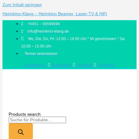
Zum Inhalt springen
Heimkino-Klang – Heimkino Beamer, Laser-TV & HiFi
+0451 – 58599696
info@heimkino-klang.de
Mo, Die, Do, Fri: 13.00 – 19.00 Uhr * Mi geschlossen * Sa:
10.00 – 15.00 Uhr
Termin vereinbaren
Facebook-f
Instagram
Youtube
Pinterest
Products search