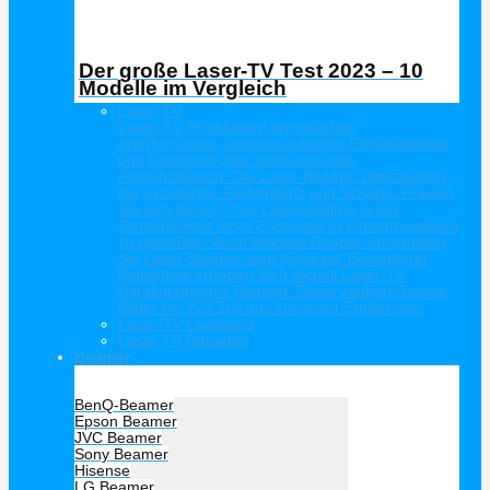
Der große Laser-TV Test 2023 – 10
Modelle im Vergleich
Laser TV
Laser-TV Projektoren ermöglichen
großformatige, atemberaubende Filmerlebnisse
und Diashows oder eindrucksvolle
Präsentationen. Die Laser Beamer überzeugen
mit exzellenter Farbbrillanz und Schärfe. Freuen
Sie sich darauf, Ihre Lieblingsfilme in der
Gemütlichkeit Ihres Zuhauses in Kinoatmosphäre
zu genießen. Auch kleinere Räume verwandeln
die Laser Beamer zum Kinosaal. Besonderer
Beliebtheit erfreuen Sich aktuell Laser-TV
Ultrakurzdistanz Beamer. Diese zaubern riesige
Bilder bis 120 Zoll aus kürzester Entfernung.
Laser-TV Leinwand
Laser TV Ratgeber
Beamer
Hersteller Beamer
BenQ-Beamer
Epson Beamer
JVC Beamer
Sony Beamer
Hisense
LG Beamer