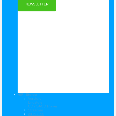
NEWSLETTER
HiFi Stereo
Vorstufen
Endstufen
CD / SACD Player
Streamer
All in One