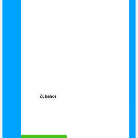
Zubehör
Für Dich ❤️





Bewertet mit 5 von 5
25€ sparen bei Anmeldung
Als Danke schön für Ihre Anmeldung