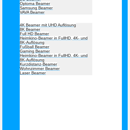
Optoma Beamer
Samsung Beamer
VAVA Beamer
Beamer Art
4K Beamer mit UHD Auflösung
8K Beamer
Full HD Beamer
Heimkino-Beamer in FullHD, 4K- und
8K-Auflösung
Fußball Beamer
Gaming Beamer
Heimkino-Beamer in FullHD, 4K- und
8K-Auflösung
Kurzdistanz-Beamer
Wohnzimmer Beamer
Laser Beamer
Unsere Empfehlung