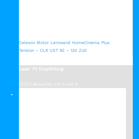
Schnellansicht
Celexon Motor Leinwand HomeCinema Plus
Tension – CLR UST 92 – 120 Zoll
Laser TV Empfehlung





Bewertet mit 5 von 5
Verkauf!