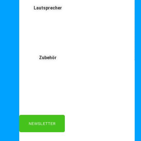
Lautsprecher
Zubehör
Für Dich ❤️





Bewertet mit 5 von 5
25€ sparen bei Anmeldung
Als Danke schön für Ihre Anmeldung
NEWSLETTER