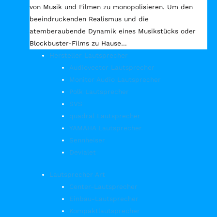
von Musik und Filmen zu monopolisieren. Um den
beeindruckenden Realismus und die
atemberaubende Dynamik eines Musikstücks oder
Blockbuster-Films zu Hause…
Hersteller Lautsprecher
Audiovector Lautsprecher
Monitor Audio Lautsprecher
Polk Lautsprecher
SVS
quadral Lautsprecher
YAMAHA Lautsprecher
Sennheiser
Devialet
Lautsprecher Art
Center-Lautsprecher
Einbau-Lautsprecher
Kompaktlautsprecher