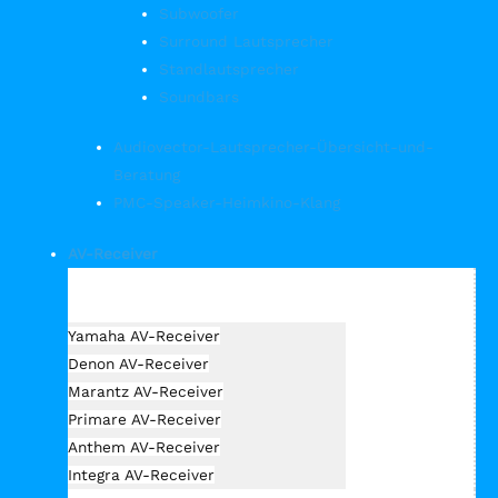
Subwoofer
Surround Lautsprecher
Standlautsprecher
Soundbars
Audiovector-Lautsprecher-Übersicht-und-
Beratung
PMC-Speaker-Heimkino-Klang
AV-Receiver
Hersteller Receiver
Yamaha AV-Receiver
Denon AV-Receiver
Marantz AV-Receiver
Primare AV-Receiver
Anthem AV-Receiver
Integra AV-Receiver