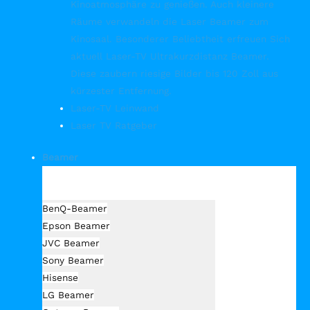
Kinoatmosphäre zu genießen. Auch kleinere
Räume verwandeln die Laser Beamer zum
Kinosaal. Besonderer Beliebtheit erfreuen Sich
aktuell Laser-TV Ultrakurzdistanz Beamer.
Diese zaubern riesige Bilder bis 120 Zoll aus
kürzester Entfernung.
Laser-TV Leinwand
Laser TV Ratgeber
Beamer
Hersteller Beamer
BenQ-Beamer
Epson Beamer
JVC Beamer
Sony Beamer
Hisense
LG Beamer