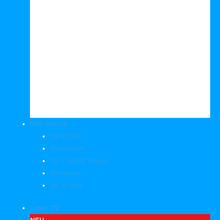
HiFi Stereo
Vorstufen
Endstufen
CD / SACD Player
Streamer
All in One
Laser TV
NEU