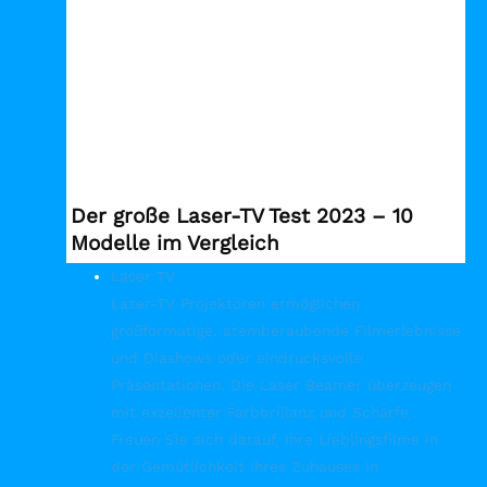
Der große Laser-TV Test 2023 – 10
Modelle im Vergleich
Laser TV
Laser-TV Projektoren ermöglichen
großformatige, atemberaubende Filmerlebnisse
und Diashows oder eindrucksvolle
Präsentationen. Die Laser Beamer überzeugen
mit exzellenter Farbbrillanz und Schärfe.
Freuen Sie sich darauf, Ihre Lieblingsfilme in
der Gemütlichkeit Ihres Zuhauses in