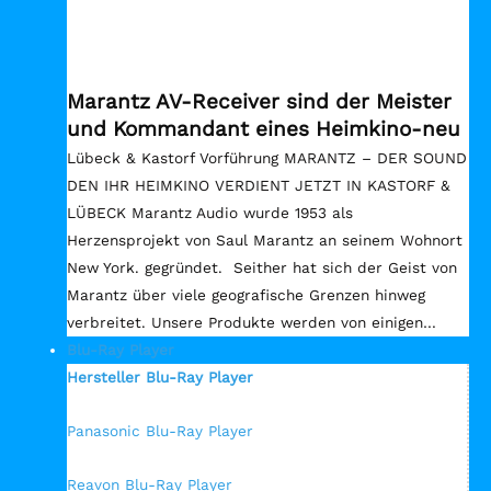
Marantz AV-Receiver sind der Meister
und Kommandant eines Heimkino-neu
Lübeck & Kastorf Vorführung MARANTZ – DER SOUND
DEN IHR HEIMKINO VERDIENT JETZT IN KASTORF &
LÜBECK Marantz Audio wurde 1953 als
Herzensprojekt von Saul Marantz an seinem Wohnort
New York. gegründet. Seither hat sich der Geist von
Marantz über viele geografische Grenzen hinweg
verbreitet. Unsere Produkte werden von einigen…
Blu-Ray Player
Hersteller Blu-Ray Player
Panasonic Blu-Ray Player
Reavon Blu-Ray Player