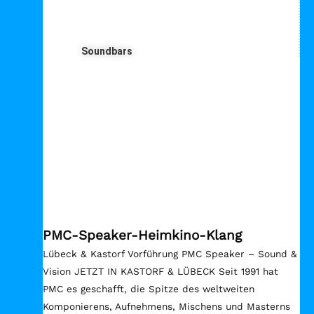
Soundbars
PMC Lautsprecher – alle Infos





Bewertet mit 5 von 5
PMC-Speaker-Heimkino-Klang
Lübeck & Kastorf Vorführung PMC Speaker – Sound &
Vision JETZT IN KASTORF & LÜBECK Seit 1991 hat
PMC es geschafft, die Spitze des weltweiten
Komponierens, Aufnehmens, Mischens und Masterns