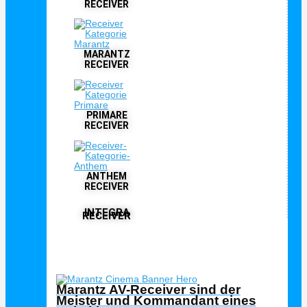
RECEIVER
MARANTZ
RECEIVER
PRIMARE
RECEIVER
ANTHEM
RECEIVER
INTEGRA
RECEIVER
Interessante Beiträge





Bewertet mit 5 von 5
Marantz AV-Receiver sind der
Meister und Kommandant eines