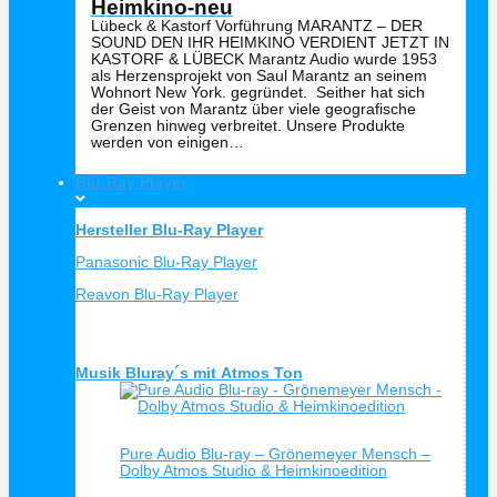
Heimkino-neu
Lübeck & Kastorf Vorführung MARANTZ – DER
SOUND DEN IHR HEIMKINO VERDIENT JETZT IN
KASTORF & LÜBECK Marantz Audio wurde 1953
als Herzensprojekt von Saul Marantz an seinem
Wohnort New York. gegründet. Seither hat sich
der Geist von Marantz über viele geografische
Grenzen hinweg verbreitet. Unsere Produkte
werden von einigen…
Blu-Ray Player
Hersteller Blu-Ray Player
Panasonic Blu-Ray Player
Reavon Blu-Ray Player
Musik Bluray´s mit Atmos Ton
Schnellansicht
Pure Audio Blu-ray – Grönemeyer Mensch –
Dolby Atmos Studio & Heimkinoedition