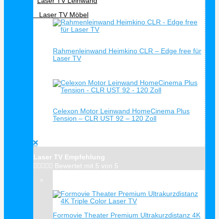
Laser TV Leinwand
Laser TV Möbel
Schnellansicht
Rahmenleinwand Heimkino CLR – Edge free für
Laser TV
Schnellansicht
Celexon Motor Leinwand HomeCinema Plus
Tension – CLR UST 92 – 120 Zoll
Laser TV Empfehlung





Bewertet mit 5 von 5
Verkauf!
Formovie Theater Premium Ultrakurzdistanz 4K