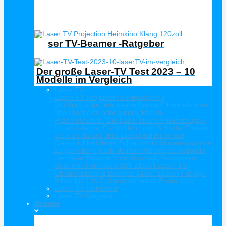
Laser TV Ratgeber
Laser TV-Beamer -Ratgeber
Der große Laser-TV Test 2023 – 10
Modelle im Vergleich
Laser TV
Laser-TV Projektoren ermöglichen
großformatige, atemberaubende Filmerlebnisse
und Diashows oder eindrucksvolle
Präsentationen. Die Laser Beamer überzeugen
mit exzellenter Farbbrillanz und Schärfe. Freuen
Sie sich darauf, Ihre Lieblingsfilme in der
Gemütlichkeit Ihres Zuhauses in Kinoatmosphäre
zu genießen. Auch kleinere Räume verwandeln
die Laser Beamer zum Kinosaal. Besonderer
Beliebtheit erfreuen Sich aktuell Laser-TV
Ultrakurzdistanz Beamer. Diese zaubern riesige
Bilder bis 120 Zoll aus kürzester Entfernung.
Laser-TV Leinwand
Laser TV Ratgeber
Beamer
Hersteller Beamer