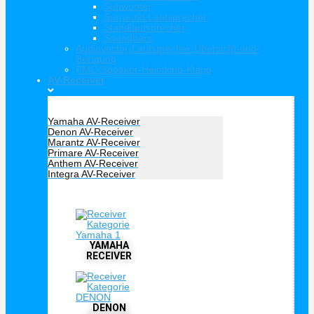
Subwoofer
Surround Lautsprecher
Standlautsprecher
Soundbars
Audiovector-Lautsprecher-Übersicht-und-
Beratung
PMC-Speaker-Heimkino-Klang
AV-Receiver
Hersteller Receiver
Yamaha AV-Receiver
Denon AV-Receiver
Marantz AV-Receiver
Primare AV-Receiver
Anthem AV-Receiver
Integra AV-Receiver
AV Receiver
YAMAHA
RECEIVER
DENON