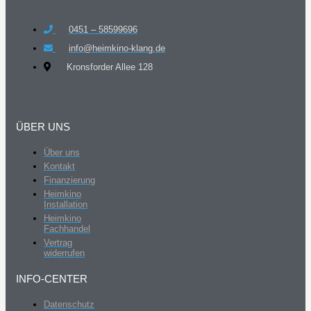
0451 – 58599696
info@heimkino-klang.de
Kronsforder Allee 128
ÜBER UNS
Über uns
Kontakt
Finanzierung
Heimkino
Installation
Heimkino
Fachhandel
Vertrag
widerrufen
INFO-CENTER
Datenschutz