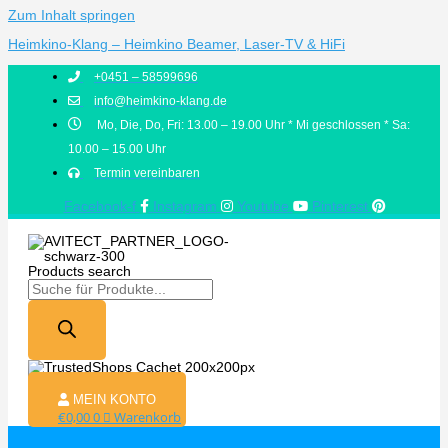
Zum Inhalt springen
Heimkino-Klang – Heimkino Beamer, Laser-TV & HiFi
+0451 – 58599696
info@heimkino-klang.de
Mo, Die, Do, Fri: 13.00 – 19.00 Uhr * Mi geschlossen * Sa:
10.00 – 15.00 Uhr
Termin vereinbaren
Facebook-f
Instagram
Youtube
Pinterest
Products search
MEIN KONTO
€
0,00
0
Warenkorb