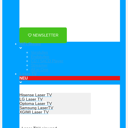
Für Dich ❤️





Bewertet mit 5 von 5
25€ sparen bei Anmeldung
Als Danke schön für Ihre Anmeldung
NEWSLETTER
HiFi Stereo
Vorstufen
Endstufen
CD / SACD Player
Streamer
All in One
Laser TV
NEU
Hersteller Laser TV
Hisense Laser TV
LG Laser TV
Optoma Laser TV
Samsung LaserTV
XGIMI Laser TV
Laser TV Zubehör