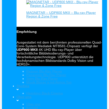
MAGNETAR – UDP800 MKII – Blu-ray-Player
Region & Zone Free
Empfehlung
Ausgestattet mit dem berühmten professionellen Quad-
Core-System Mediatek MT8581-Chipsatz verfügt der
UDP900 MKII
4K UHD Blu-ray-Player über
fortschrittliche Bilddekodierungs- und
Verarbeitungstechnologie. UDP900 unterstützt die
hochdynamischen Bildstandards Dolby Vision und
HDR10+.
Reavon Blu-Ray Player
Panasonic Blu-Ray Player
Sony Blu-Ray Player
Musik Bluray´s mit Atmos Ton
Studios
Heimkino Black Cinema
Über uns
Über uns
Kontakt