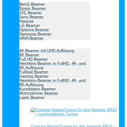
BenQ-Beamer
Epson Beamer
JVC Beamer
Sony Beamer
Hisense
LG Beamer
Optoma Beamer
Samsung Beamer
VAVA Beamer
Beamer Art
4K Beamer mit UHD Auflösung
8K Beamer
Full HD Beamer
Heimkino-Beamer in FullHD, 4K- und
8K-Auflösung
Fußball Beamer
Gaming Beamer
Heimkino-Beamer in FullHD, 4K- und
8K-Auflösung
Kurzdistanz-Beamer
Wohnzimmer Beamer
Laser Beamer
Unsere Empfehlung
Schnellansicht
Contrast MasterTuning für den Hisense XR10 –