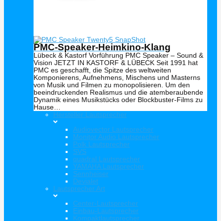
PMC Lautsprecher – alle Infos





Bewertet mit 5 von 5
PMC-Speaker-Heimkino-Klang
Lübeck & Kastorf Vorführung PMC Speaker – Sound &
Vision JETZT IN KASTORF & LÜBECK Seit 1991 hat
PMC es geschafft, die Spitze des weltweiten
Komponierens, Aufnehmens, Mischens und Masterns
von Musik und Filmen zu monopolisieren. Um den
beeindruckenden Realismus und die atemberaubende
Dynamik eines Musikstücks oder Blockbuster-Films zu
Hause…
Hersteller Lautsprecher
Audiovector Lautsprecher
Monitor Audio Lautsprecher
Polk Lautsprecher
SVS
quadral Lautsprecher
YAMAHA Lautsprecher
Sennheiser
Devialet
Lautsprecher Art
Center-Lautsprecher
Einbau-Lautsprecher
Kompaktlautsprecher