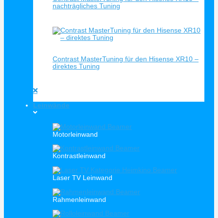
nachträgliches Tuning
Schnellansicht
Contrast MasterTuning für den Hisense XR10 –
direktes Tuning
Leinwände
Motorleinwand
Kontrastleinwand
Laser TV Leinwand
Rahmenleinwand