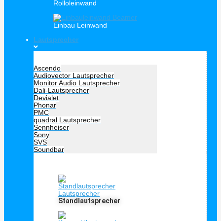
Rolloleinwand
Einbau Leinwand
Lautsprecher
Hersteller Lautsprecher
Ascendo
Audiovector Lautsprecher
Monitor Audio Lautsprecher
Dali-Lautsprecher
Devialet
Phonar
PMC
quadral Lautsprecher
Sennheiser
Sony
SVS
Soundbar
Lautprecher Art
Standlautsprecher