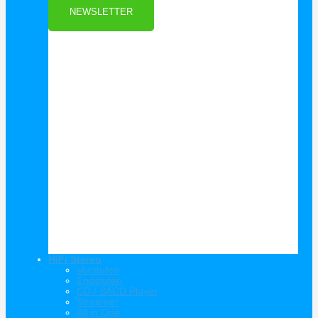
NEWSLETTER
HiFi Stereo
Vorstufen
Endstufen
CD / SACD Player
Streamer
All in One