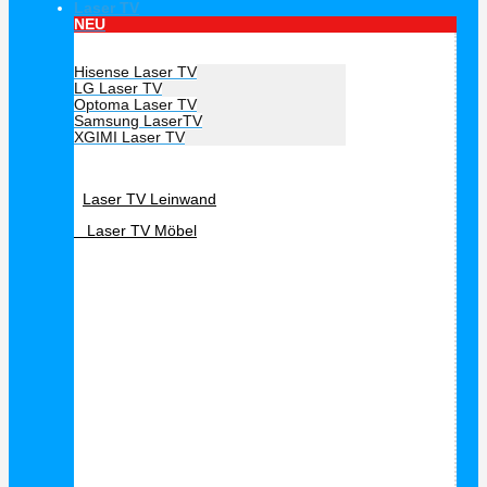
Laser TV
NEU
Hersteller Laser TV
Hisense Laser TV
LG Laser TV
Optoma Laser TV
Samsung LaserTV
XGIMI Laser TV
Laser TV Zubehör
Laser TV Leinwand
Laser TV Möbel