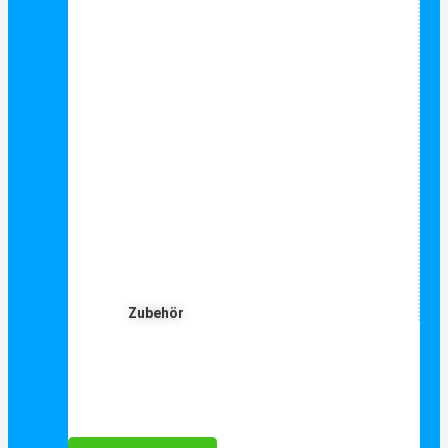
Zubehör
Für Dich ❤️





Bewertet mit 5 von 5
25€ sparen bei Anmeldung
Als Danke schön für Ihre Anmeldung