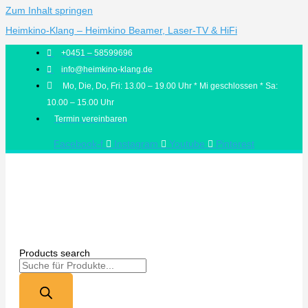
Zum Inhalt springen
Heimkino-Klang – Heimkino Beamer, Laser-TV & HiFi
+0451 – 58599696
info@heimkino-klang.de
Mo, Die, Do, Fri: 13.00 – 19.00 Uhr * Mi geschlossen * Sa:
10.00 – 15.00 Uhr
Termin vereinbaren
Facebook-f
Instagram
Youtube
Pinterest
Products search