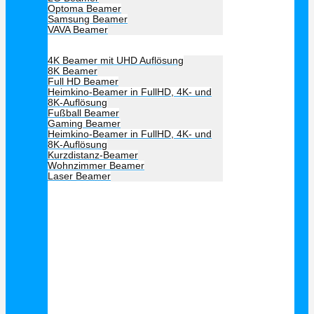
Optoma Beamer
Samsung Beamer
VAVA Beamer
Beamer Art
4K Beamer mit UHD Auflösung
8K Beamer
Full HD Beamer
Heimkino-Beamer in FullHD, 4K- und
8K-Auflösung
Fußball Beamer
Gaming Beamer
Heimkino-Beamer in FullHD, 4K- und
8K-Auflösung
Kurzdistanz-Beamer
Wohnzimmer Beamer
Laser Beamer
Unsere Empfehlung