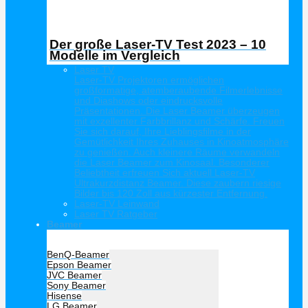
Der große Laser-TV Test 2023 – 10
Modelle im Vergleich
Laser TV
Laser-TV Projektoren ermöglichen
großformatige, atemberaubende Filmerlebnisse
und Diashows oder eindrucksvolle
Präsentationen. Die Laser Beamer überzeugen
mit exzellenter Farbbrillanz und Schärfe. Freuen
Sie sich darauf, Ihre Lieblingsfilme in der
Gemütlichkeit Ihres Zuhauses in Kinoatmosphäre
zu genießen. Auch kleinere Räume verwandeln
die Laser Beamer zum Kinosaal. Besonderer
Beliebtheit erfreuen Sich aktuell Laser-TV
Ultrakurzdistanz Beamer. Diese zaubern riesige
Bilder bis 120 Zoll aus kürzester Entfernung.
Laser-TV Leinwand
Laser TV Ratgeber
Beamer
Hersteller Beamer
BenQ-Beamer
Epson Beamer
JVC Beamer
Sony Beamer
Hisense
LG Beamer