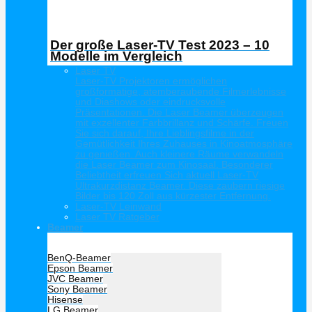
Der große Laser-TV Test 2023 – 10
Modelle im Vergleich
Laser TV
Laser-TV Projektoren ermöglichen
großformatige, atemberaubende Filmerlebnisse
und Diashows oder eindrucksvolle
Präsentationen. Die Laser Beamer überzeugen
mit exzellenter Farbbrillanz und Schärfe. Freuen
Sie sich darauf, Ihre Lieblingsfilme in der
Gemütlichkeit Ihres Zuhauses in Kinoatmosphäre
zu genießen. Auch kleinere Räume verwandeln
die Laser Beamer zum Kinosaal. Besonderer
Beliebtheit erfreuen Sich aktuell Laser-TV
Ultrakurzdistanz Beamer. Diese zaubern riesige
Bilder bis 120 Zoll aus kürzester Entfernung.
Laser-TV Leinwand
Laser TV Ratgeber
Beamer
Hersteller Beamer
BenQ-Beamer
Epson Beamer
JVC Beamer
Sony Beamer
Hisense
LG Beamer