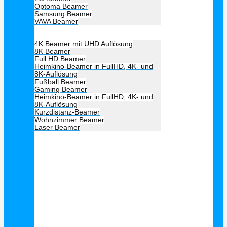
Optoma Beamer
Samsung Beamer
VAVA Beamer
Beamer Art
4K Beamer mit UHD Auflösung
8K Beamer
Full HD Beamer
Heimkino-Beamer in FullHD, 4K- und
8K-Auflösung
Fußball Beamer
Gaming Beamer
Heimkino-Beamer in FullHD, 4K- und
8K-Auflösung
Kurzdistanz-Beamer
Wohnzimmer Beamer
Laser Beamer
Unsere Empfehlung