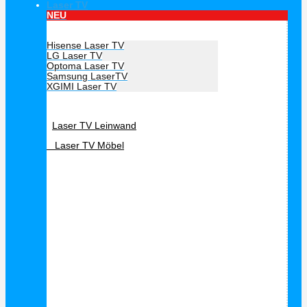
Laser TV
NEU
Hersteller Laser TV
Hisense Laser TV
LG Laser TV
Optoma Laser TV
Samsung LaserTV
XGIMI Laser TV
Laser TV Zubehör
Laser TV Leinwand
Laser TV Möbel