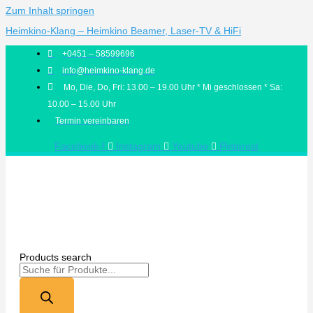
Zum Inhalt springen
Heimkino-Klang – Heimkino Beamer, Laser-TV & HiFi
+0451 – 58599696
info@heimkino-klang.de
Mo, Die, Do, Fri: 13.00 – 19.00 Uhr * Mi geschlossen * Sa:
10.00 – 15.00 Uhr
Termin vereinbaren
Facebook-f
Instagram
Youtube
Pinterest
Products search