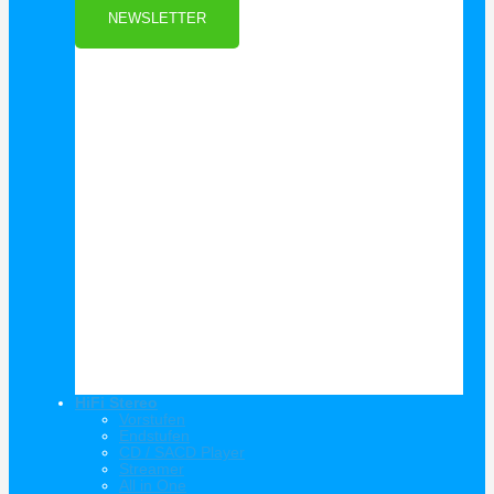
NEWSLETTER
HiFi Stereo
Vorstufen
Endstufen
CD / SACD Player
Streamer
All in One