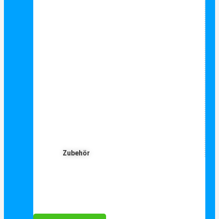
Zubehör
Für Dich ❤️





Bewertet mit 5 von 5
25€ sparen bei Anmeldung
Als Danke schön für Ihre Anmeldung