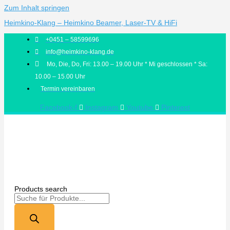
Zum Inhalt springen
Heimkino-Klang – Heimkino Beamer, Laser-TV & HiFi
+0451 – 58599696
info@heimkino-klang.de
Mo, Die, Do, Fri: 13.00 – 19.00 Uhr * Mi geschlossen * Sa:
10.00 – 15.00 Uhr
Termin vereinbaren
Facebook-f
Instagram
Youtube
Pinterest
Products search