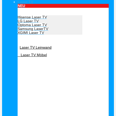
Laser TV
NEU
Hersteller Laser TV
Hisense Laser TV
LG Laser TV
Optoma Laser TV
Samsung LaserTV
XGIMI Laser TV
Laser TV Zubehör
Laser TV Leinwand
Laser TV Möbel