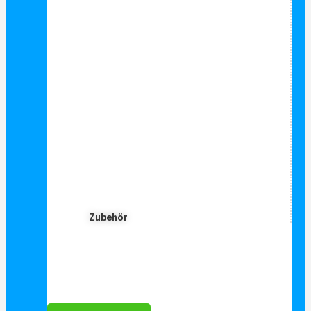
Zubehör
Für Dich ❤️





Bewertet mit 5 von 5
25€ sparen bei Anmeldung
Als Danke schön für Ihre Anmeldung