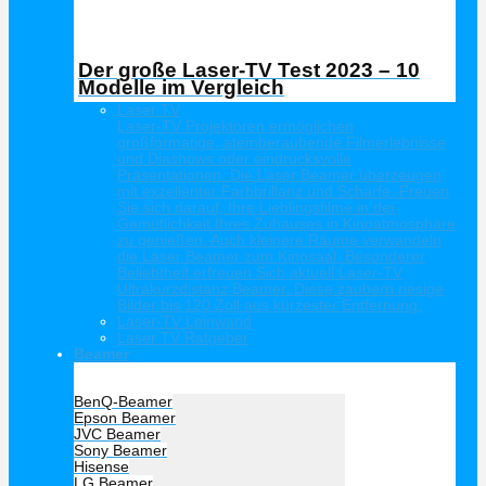
Der große Laser-TV Test 2023 – 10
Modelle im Vergleich
Laser TV
Laser-TV Projektoren ermöglichen
großformatige, atemberaubende Filmerlebnisse
und Diashows oder eindrucksvolle
Präsentationen. Die Laser Beamer überzeugen
mit exzellenter Farbbrillanz und Schärfe. Freuen
Sie sich darauf, Ihre Lieblingsfilme in der
Gemütlichkeit Ihres Zuhauses in Kinoatmosphäre
zu genießen. Auch kleinere Räume verwandeln
die Laser Beamer zum Kinosaal. Besonderer
Beliebtheit erfreuen Sich aktuell Laser-TV
Ultrakurzdistanz Beamer. Diese zaubern riesige
Bilder bis 120 Zoll aus kürzester Entfernung.
Laser-TV Leinwand
Laser TV Ratgeber
Beamer
Hersteller Beamer
BenQ-Beamer
Epson Beamer
JVC Beamer
Sony Beamer
Hisense
LG Beamer