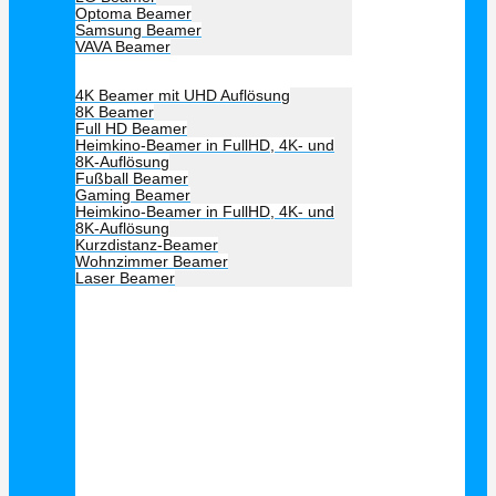
Optoma Beamer
Samsung Beamer
VAVA Beamer
Beamer Art
4K Beamer mit UHD Auflösung
8K Beamer
Full HD Beamer
Heimkino-Beamer in FullHD, 4K- und
8K-Auflösung
Fußball Beamer
Gaming Beamer
Heimkino-Beamer in FullHD, 4K- und
8K-Auflösung
Kurzdistanz-Beamer
Wohnzimmer Beamer
Laser Beamer
Unsere Empfehlung