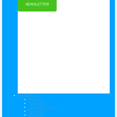
NEWSLETTER
HiFi Stereo
Vorstufen
Endstufen
CD / SACD Player
Streamer
All in One