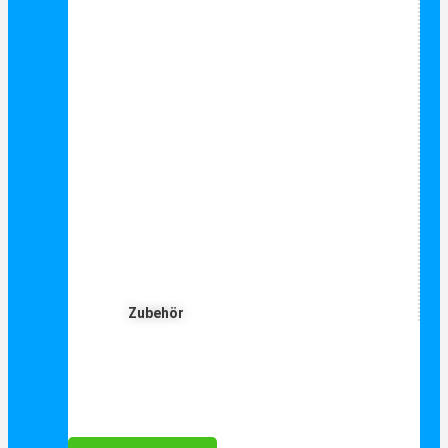
Zubehör
Für Dich ❤️





Bewertet mit 5 von 5
25€ sparen bei Anmeldung
Als Danke schön für Ihre Anmeldung