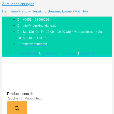
Zum Inhalt springen
Heimkino-Klang – Heimkino Beamer, Laser-TV & HiFi
+0451 – 58599696
info@heimkino-klang.de
Mo, Die, Do, Fri: 13.00 – 19.00 Uhr * Mi geschlossen * Sa:
10.00 – 15.00 Uhr
Termin vereinbaren
Facebook-f
Instagram
Youtube
Pinterest
Products search