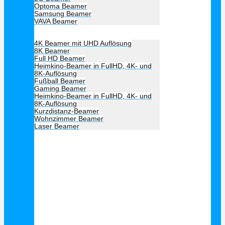
Optoma Beamer
Samsung Beamer
VAVA Beamer
Beamer Art
4K Beamer mit UHD Auflösung
8K Beamer
Full HD Beamer
Heimkino-Beamer in FullHD, 4K- und
8K-Auflösung
Fußball Beamer
Gaming Beamer
Heimkino-Beamer in FullHD, 4K- und
8K-Auflösung
Kurzdistanz-Beamer
Wohnzimmer Beamer
Laser Beamer
Unsere Empfehlung