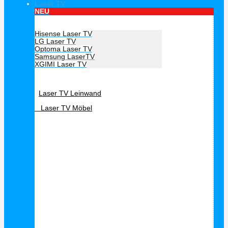
Laser TV
NEU
Hersteller Laser TV
Hisense Laser TV
LG Laser TV
Optoma Laser TV
Samsung LaserTV
XGIMI Laser TV
Laser TV Zubehör
Laser TV Leinwand
Laser TV Möbel