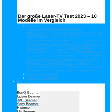
Der große Laser-TV Test 2023 – 10
Modelle im Vergleich
Laser TV
Laser-TV Projektoren ermöglichen
großformatige, atemberaubende Filmerlebnisse
und Diashows oder eindrucksvolle
Präsentationen. Die Laser Beamer überzeugen
mit exzellenter Farbbrillanz und Schärfe. Freuen
Sie sich darauf, Ihre Lieblingsfilme in der
Gemütlichkeit Ihres Zuhauses in Kinoatmosphäre
zu genießen. Auch kleinere Räume verwandeln
die Laser Beamer zum Kinosaal. Besonderer
Beliebtheit erfreuen Sich aktuell Laser-TV
Ultrakurzdistanz Beamer. Diese zaubern riesige
Bilder bis 120 Zoll aus kürzester Entfernung.
Laser-TV Leinwand
Laser TV Ratgeber
Beamer
Hersteller Beamer
BenQ-Beamer
Epson Beamer
JVC Beamer
Sony Beamer
Hisense
LG Beamer