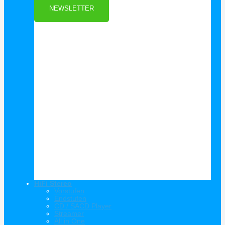
NEWSLETTER
HiFi Stereo
Vorstufen
Endstufen
CD / SACD Player
Streamer
All in One