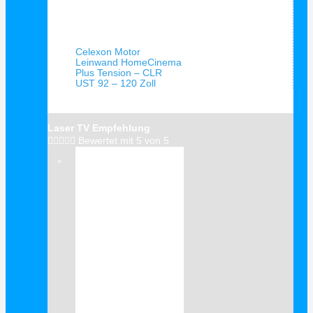
Schnellansicht
Celexon Motor
Leinwand HomeCinema
Plus Tension – CLR
UST 92 – 120 Zoll
Laser TV Empfehlung





Bewertet mit 5 von 5
Verkauf!