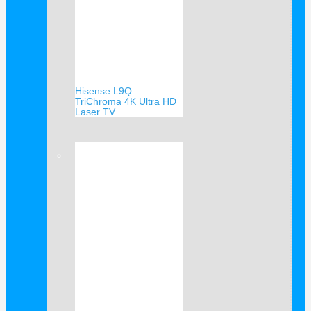
Hisense L9Q –
TriChroma 4K Ultra HD
Laser TV
Verkauf!