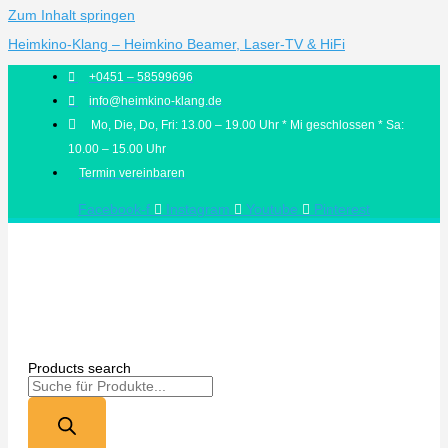
Zum Inhalt springen
Heimkino-Klang – Heimkino Beamer, Laser-TV & HiFi
+0451 – 58599696
info@heimkino-klang.de
Mo, Die, Do, Fri: 13.00 – 19.00 Uhr * Mi geschlossen * Sa:
10.00 – 15.00 Uhr
Termin vereinbaren
Facebook-f
Instagram
Youtube
Pinterest
Products search