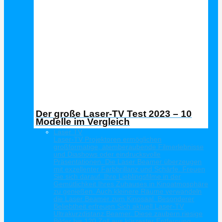
Der große Laser-TV Test 2023 – 10
Modelle im Vergleich
Laser TV
Laser-TV Projektoren ermöglichen
großformatige, atemberaubende Filmerlebnisse
und Diashows oder eindrucksvolle
Präsentationen. Die Laser Beamer überzeugen
mit exzellenter Farbbrillanz und Schärfe. Freuen
Sie sich darauf, Ihre Lieblingsfilme in der
Gemütlichkeit Ihres Zuhauses in Kinoatmosphäre
zu genießen. Auch kleinere Räume verwandeln
die Laser Beamer zum Kinosaal. Besonderer
Beliebtheit erfreuen Sich aktuell Laser-TV
Ultrakurzdistanz Beamer. Diese zaubern riesige
Bilder bis 120 Zoll aus kürzester Entfernung.