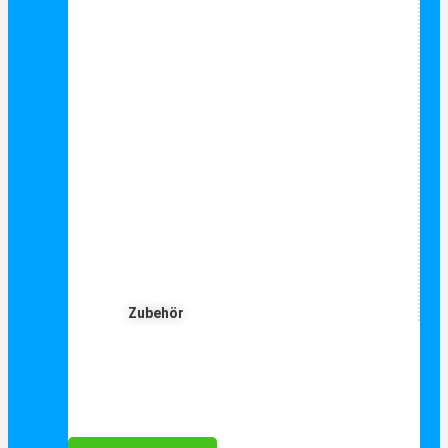
Zubehör
Für Dich ❤️





Bewertet mit 5 von 5
25€ sparen bei Anmeldung
Als Danke schön für Ihre Anmeldung