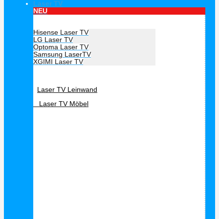
Laser TV
NEU
Hersteller Laser TV
Hisense Laser TV
LG Laser TV
Optoma Laser TV
Samsung LaserTV
XGIMI Laser TV
Laser TV Zubehör
Laser TV Leinwand
Laser TV Möbel