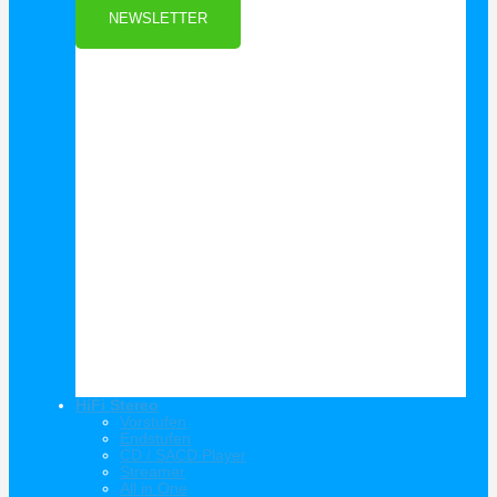
NEWSLETTER
HiFi Stereo
Vorstufen
Endstufen
CD / SACD Player
Streamer
All in One