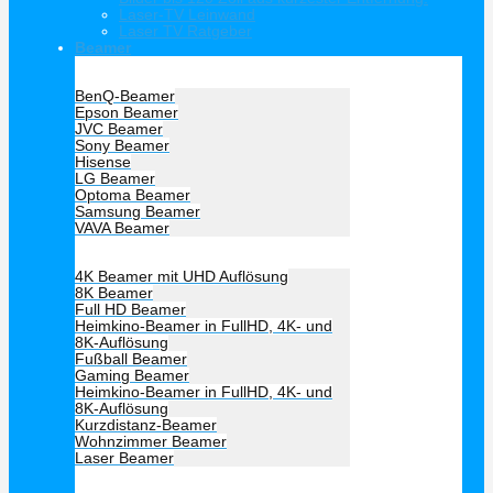
Laser-TV Leinwand
Laser TV Ratgeber
Beamer
Hersteller Beamer
BenQ-Beamer
Epson Beamer
JVC Beamer
Sony Beamer
Hisense
LG Beamer
Optoma Beamer
Samsung Beamer
VAVA Beamer
Beamer Art
4K Beamer mit UHD Auflösung
8K Beamer
Full HD Beamer
Heimkino-Beamer in FullHD, 4K- und
8K-Auflösung
Fußball Beamer
Gaming Beamer
Heimkino-Beamer in FullHD, 4K- und
8K-Auflösung
Kurzdistanz-Beamer
Wohnzimmer Beamer
Laser Beamer
Unsere Empfehlung