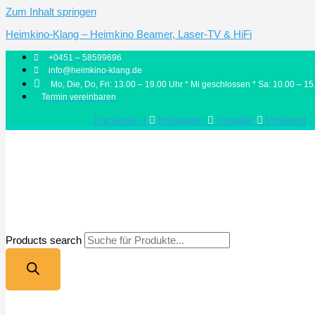
Zum Inhalt springen
Heimkino-Klang – Heimkino Beamer, Laser-TV & HiFi
+0451 – 58599696
info@heimkino-klang.de
Mo, Die, Do, Fri: 13.00 – 19.00 Uhr * Mi geschlossen * Sa: 10.00 – 15
Termin vereinbaren
Facebook-f
Instagram
Youtube
Pinterest
Products search