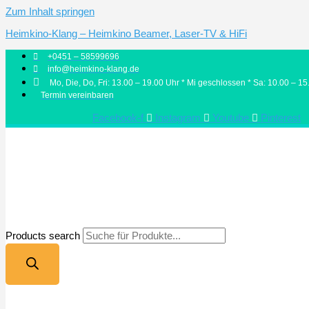
Zum Inhalt springen
Heimkino-Klang – Heimkino Beamer, Laser-TV & HiFi
+0451 – 58599696
info@heimkino-klang.de
Mo, Die, Do, Fri: 13.00 – 19.00 Uhr * Mi geschlossen * Sa: 10.00 – 15
Termin vereinbaren
Facebook-f
Instagram
Youtube
Pinterest
Products search