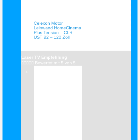
Schnellansicht
Celexon Motor
Leinwand HomeCinema
Plus Tension – CLR
UST 92 – 120 Zoll
Laser TV Empfehlung





Bewertet mit 5 von 5
Verkauf!