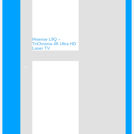
Hisense L9Q –
TriChroma 4K Ultra HD
Laser TV
Verkauf!