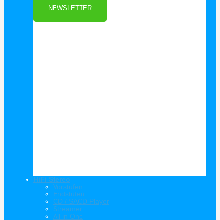
NEWSLETTER
HiFi Stereo
Vorstufen
Endstufen
CD / SACD Player
Streamer
All in One