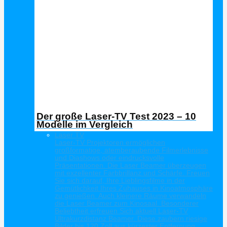
Der große Laser-TV Test 2023 – 10
Modelle im Vergleich
Laser TV
Laser-TV Projektoren ermöglichen
großformatige, atemberaubende Filmerlebnisse
und Diashows oder eindrucksvolle
Präsentationen. Die Laser Beamer überzeugen
mit exzellenter Farbbrillanz und Schärfe. Freuen
Sie sich darauf, Ihre Lieblingsfilme in der
Gemütlichkeit Ihres Zuhauses in Kinoatmosphäre
zu genießen. Auch kleinere Räume verwandeln
die Laser Beamer zum Kinosaal. Besonderer
Beliebtheit erfreuen Sich aktuell Laser-TV
Ultrakurzdistanz Beamer. Diese zaubern riesige
Bilder bis 120 Zoll aus kürzester Entfernung.