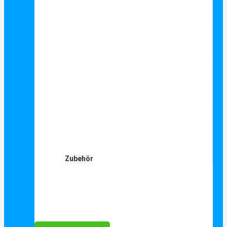
Zubehör
Für Dich ❤️





Bewertet mit 5 von 5
25€ sparen bei Anmeldung
Als Danke schön für Ihre Anmeldung