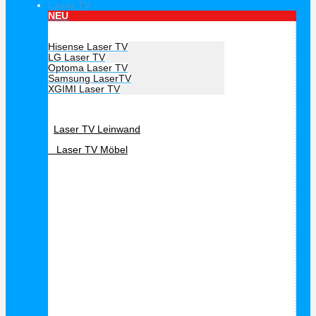
Laser TV
NEU
Hersteller Laser TV
Hisense Laser TV
LG Laser TV
Optoma Laser TV
Samsung LaserTV
XGIMI Laser TV
Laser TV Zubehör
Laser TV Leinwand
Laser TV Möbel