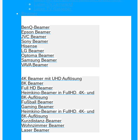
Laser-TV Leinwand
Laser TV Ratgeber
Beamer
Hersteller Beamer
BenQ-Beamer
Epson Beamer
JVC Beamer
Sony Beamer
Hisense
LG Beamer
Optoma Beamer
Samsung Beamer
VAVA Beamer
Beamer Art
4K Beamer mit UHD Auflösung
8K Beamer
Full HD Beamer
Heimkino-Beamer in FullHD, 4K- und
8K-Auflösung
Fußball Beamer
Gaming Beamer
Heimkino-Beamer in FullHD, 4K- und
8K-Auflösung
Kurzdistanz-Beamer
Wohnzimmer Beamer
Laser Beamer
Unsere Empfehlung