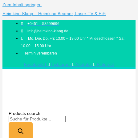
Zum Inhalt springen
Heimkino-Klang – Heimkino Beamer, Laser-TV & HiFi
+0451 – 58599696
info@heimkino-klang.de
Mo, Die, Do, Fri: 13.00 – 19.00 Uhr * Mi geschlossen * Sa:
10.00 – 15.00 Uhr
Termin vereinbaren
Facebook-f
Instagram
Youtube
Pinterest
Products search