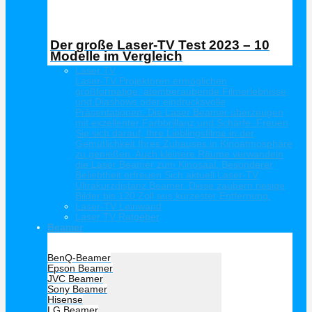
Der große Laser-TV Test 2023 – 10
Modelle im Vergleich
Laser TV
Laser-TV Projektoren ermöglichen
großformatige, atemberaubende Filmerlebnisse
und Diashows oder eindrucksvolle
Präsentationen. Die Laser Beamer überzeugen
mit exzellenter Farbbrillanz und Schärfe. Freuen
Sie sich darauf, Ihre Lieblingsfilme in der
Gemütlichkeit Ihres Zuhauses in Kinoatmosphäre
zu genießen. Auch kleinere Räume verwandeln
die Laser Beamer zum Kinosaal. Besonderer
Beliebtheit erfreuen Sich aktuell Laser-TV
Ultrakurzdistanz Beamer. Diese zaubern riesige
Bilder bis 120 Zoll aus kürzester Entfernung.
Laser-TV Leinwand
Laser TV Ratgeber
Beamer
Hersteller Beamer
BenQ-Beamer
Epson Beamer
JVC Beamer
Sony Beamer
Hisense
LG Beamer