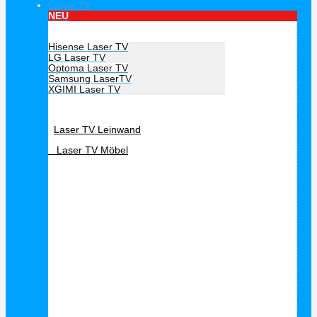
Laser TV
NEU
Hersteller Laser TV
Hisense Laser TV
LG Laser TV
Optoma Laser TV
Samsung LaserTV
XGIMI Laser TV
Laser TV Zubehör
Laser TV Leinwand
Laser TV Möbel