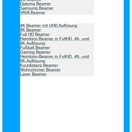
Optoma Beamer
Samsung Beamer
VAVA Beamer
Beamer Art
4K Beamer mit UHD Auflösung
8K Beamer
Full HD Beamer
Heimkino-Beamer in FullHD, 4K- und
8K-Auflösung
Fußball Beamer
Gaming Beamer
Heimkino-Beamer in FullHD, 4K- und
8K-Auflösung
Kurzdistanz-Beamer
Wohnzimmer Beamer
Laser Beamer
Unsere Empfehlung