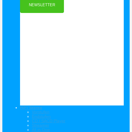
NEWSLETTER
HiFi Stereo
Vorstufen
Endstufen
CD / SACD Player
Streamer
All in One