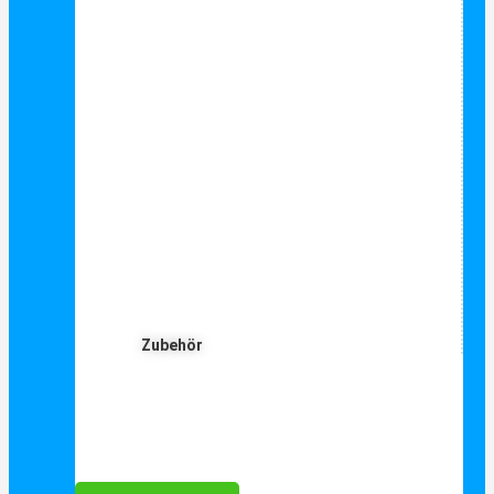
Zubehör
Für Dich ❤️





Bewertet mit 5 von 5
25€ sparen bei Anmeldung
Als Danke schön für Ihre Anmeldung