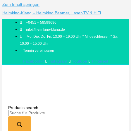
Zum Inhalt springen
Heimkino-Klang – Heimkino Beamer, Laser-TV & HiFi
+0451 – 58599696
info@heimkino-klang.de
Mo, Die, Do, Fri: 13.00 – 19.00 Uhr * Mi geschlossen * Sa:
10.00 – 15.00 Uhr
Termin vereinbaren
Facebook-f
Instagram
Youtube
Pinterest
Products search