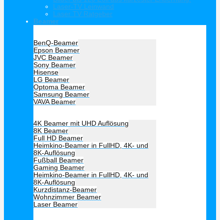
Laser-TV Leinwand
Laser TV Ratgeber
Beamer
Hersteller Beamer
BenQ-Beamer
Epson Beamer
JVC Beamer
Sony Beamer
Hisense
LG Beamer
Optoma Beamer
Samsung Beamer
VAVA Beamer
Beamer Art
4K Beamer mit UHD Auflösung
8K Beamer
Full HD Beamer
Heimkino-Beamer in FullHD, 4K- und
8K-Auflösung
Fußball Beamer
Gaming Beamer
Heimkino-Beamer in FullHD, 4K- und
8K-Auflösung
Kurzdistanz-Beamer
Wohnzimmer Beamer
Laser Beamer
Unsere Empfehlung