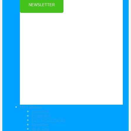
NEWSLETTER
HiFi Stereo
Vorstufen
Endstufen
CD / SACD Player
Streamer
All in One