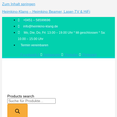
Zum Inhalt springen
Heimkino-Klang – Heimkino Beamer, Laser-TV & HiFi
+0451 – 58599696
info@heimkino-klang.de
Mo, Die, Do, Fri: 13.00 – 19.00 Uhr * Mi geschlossen * Sa:
10.00 – 15.00 Uhr
Termin vereinbaren
Facebook-f
Instagram
Youtube
Pinterest
Products search