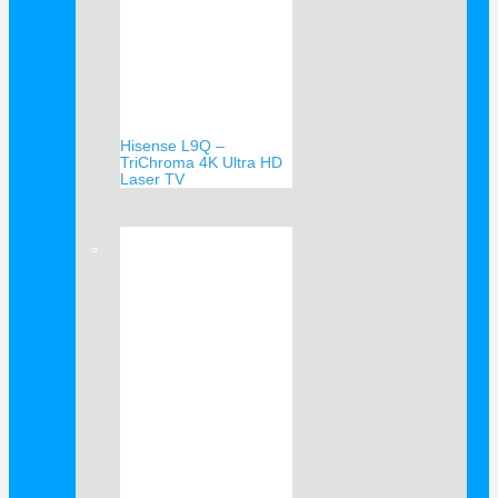
Hisense L9Q –
TriChroma 4K Ultra HD
Laser TV
Verkauf!