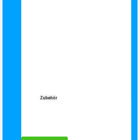
Zubehör
Für Dich ❤️





Bewertet mit 5 von 5
25€ sparen bei Anmeldung
Als Danke schön für Ihre Anmeldung