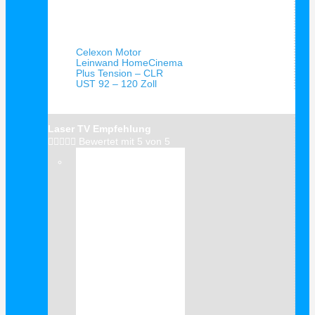
Schnellansicht
Celexon Motor
Leinwand HomeCinema
Plus Tension – CLR
UST 92 – 120 Zoll
Laser TV Empfehlung





Bewertet mit 5 von 5
Verkauf!