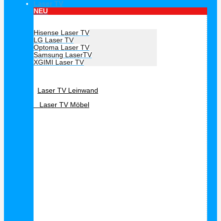
Laser TV
NEU
Hersteller Laser TV
Hisense Laser TV
LG Laser TV
Optoma Laser TV
Samsung LaserTV
XGIMI Laser TV
Laser TV Zubehör
Laser TV Leinwand
Laser TV Möbel