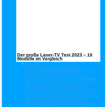
Der große Laser-TV Test 2023 – 10
Modelle im Vergleich
Laser TV
Laser-TV Projektoren ermöglichen
großformatige, atemberaubende Filmerlebnisse
und Diashows oder eindrucksvolle
Präsentationen. Die Laser Beamer überzeugen
mit exzellenter Farbbrillanz und Schärfe. Freuen
Sie sich darauf, Ihre Lieblingsfilme in der
Gemütlichkeit Ihres Zuhauses in Kinoatmosphäre
zu genießen. Auch kleinere Räume verwandeln
die Laser Beamer zum Kinosaal. Besonderer
Beliebtheit erfreuen Sich aktuell Laser-TV
Ultrakurzdistanz Beamer. Diese zaubern riesige
Bilder bis 120 Zoll aus kürzester Entfernung.