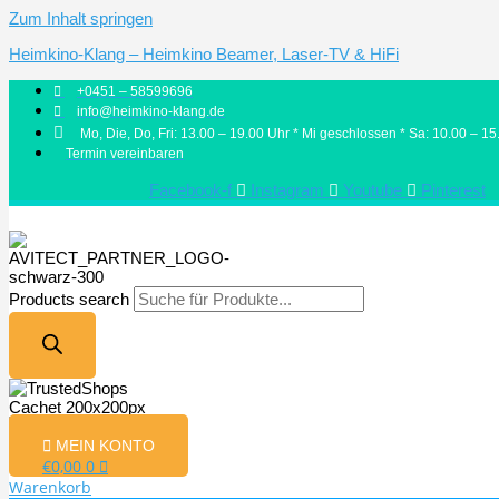
Zum Inhalt springen
Heimkino-Klang – Heimkino Beamer, Laser-TV & HiFi
+0451 – 58599696
info@heimkino-klang.de
Mo, Die, Do, Fri: 13.00 – 19.00 Uhr * Mi geschlossen * Sa: 10.00 – 15
Termin vereinbaren
Facebook-f
Instagram
Youtube
Pinterest
Products search
MEIN KONTO
€
0,00
0
Warenkorb