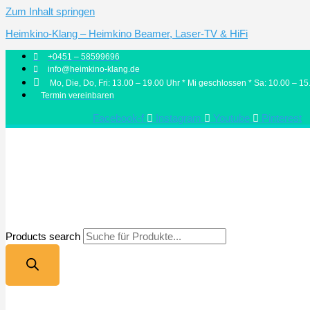
Zum Inhalt springen
Heimkino-Klang – Heimkino Beamer, Laser-TV & HiFi
+0451 – 58599696
info@heimkino-klang.de
Mo, Die, Do, Fri: 13.00 – 19.00 Uhr * Mi geschlossen * Sa: 10.00 – 15
Termin vereinbaren
Facebook-f
Instagram
Youtube
Pinterest
Products search