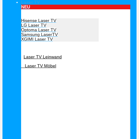
Laser TV
NEU
Hersteller Laser TV
Hisense Laser TV
LG Laser TV
Optoma Laser TV
Samsung LaserTV
XGIMI Laser TV
Laser TV Zubehör
Laser TV Leinwand
Laser TV Möbel