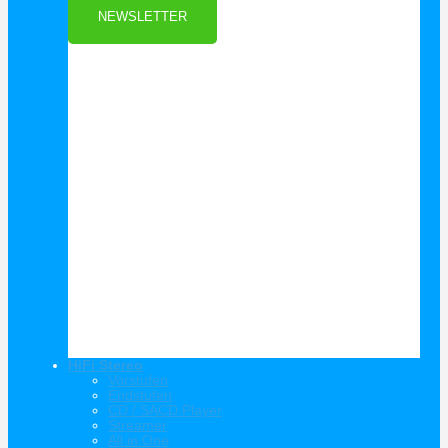
NEWSLETTER
HiFi Stereo
Vorstufen
Endstufen
CD / SACD Player
Streamer
All in One