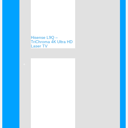
Hisense L9Q –
TriChroma 4K Ultra HD
Laser TV
Verkauf!