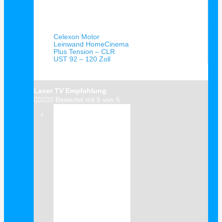
Schnellansicht
Celexon Motor
Leinwand HomeCinema
Plus Tension – CLR
UST 92 – 120 Zoll
Laser TV Empfehlung





Bewertet mit 5 von 5
Verkauf!