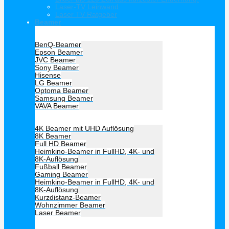
Laser-TV Leinwand
Laser TV Ratgeber
Beamer
Hersteller Beamer
BenQ-Beamer
Epson Beamer
JVC Beamer
Sony Beamer
Hisense
LG Beamer
Optoma Beamer
Samsung Beamer
VAVA Beamer
Beamer Art
4K Beamer mit UHD Auflösung
8K Beamer
Full HD Beamer
Heimkino-Beamer in FullHD, 4K- und
8K-Auflösung
Fußball Beamer
Gaming Beamer
Heimkino-Beamer in FullHD, 4K- und
8K-Auflösung
Kurzdistanz-Beamer
Wohnzimmer Beamer
Laser Beamer
Unsere Empfehlung