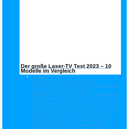
Der große Laser-TV Test 2023 – 10
Modelle im Vergleich
Laser TV
Laser-TV Projektoren ermöglichen
großformatige, atemberaubende Filmerlebnisse
und Diashows oder eindrucksvolle
Präsentationen. Die Laser Beamer überzeugen
mit exzellenter Farbbrillanz und Schärfe. Freuen
Sie sich darauf, Ihre Lieblingsfilme in der
Gemütlichkeit Ihres Zuhauses in Kinoatmosphäre
zu genießen. Auch kleinere Räume verwandeln
die Laser Beamer zum Kinosaal. Besonderer
Beliebtheit erfreuen Sich aktuell Laser-TV
Ultrakurzdistanz Beamer. Diese zaubern riesige
Bilder bis 120 Zoll aus kürzester Entfernung.