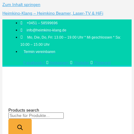
Zum Inhalt springen
Heimkino-Klang – Heimkino Beamer, Laser-TV & HiFi
+0451 – 58599696
info@heimkino-klang.de
Mo, Die, Do, Fri: 13.00 – 19.00 Uhr * Mi geschlossen * Sa:
10.00 – 15.00 Uhr
Termin vereinbaren
Facebook-f
Instagram
Youtube
Pinterest
Products search