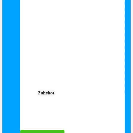
Zubehör
Für Dich ❤️





Bewertet mit 5 von 5
25€ sparen bei Anmeldung
Als Danke schön für Ihre Anmeldung