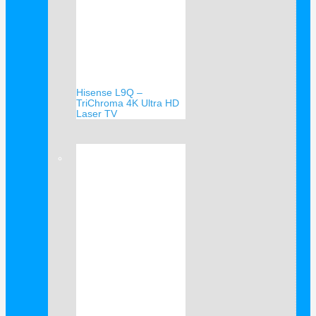
Hisense L9Q –
TriChroma 4K Ultra HD
Laser TV
Verkauf!