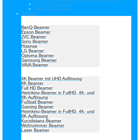
Laser-TV Leinwand
Laser TV Ratgeber
Beamer
Hersteller Beamer
BenQ-Beamer
Epson Beamer
JVC Beamer
Sony Beamer
Hisense
LG Beamer
Optoma Beamer
Samsung Beamer
VAVA Beamer
Beamer Art
4K Beamer mit UHD Auflösung
8K Beamer
Full HD Beamer
Heimkino-Beamer in FullHD, 4K- und
8K-Auflösung
Fußball Beamer
Gaming Beamer
Heimkino-Beamer in FullHD, 4K- und
8K-Auflösung
Kurzdistanz-Beamer
Wohnzimmer Beamer
Laser Beamer
Unsere Empfehlung