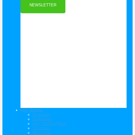
NEWSLETTER
HiFi Stereo
Vorstufen
Endstufen
CD / SACD Player
Streamer
All in One