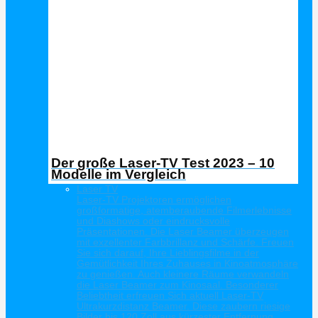
Der große Laser-TV Test 2023 – 10
Modelle im Vergleich
Laser TV
Laser-TV Projektoren ermöglichen
großformatige, atemberaubende Filmerlebnisse
und Diashows oder eindrucksvolle
Präsentationen. Die Laser Beamer überzeugen
mit exzellenter Farbbrillanz und Schärfe. Freuen
Sie sich darauf, Ihre Lieblingsfilme in der
Gemütlichkeit Ihres Zuhauses in Kinoatmosphäre
zu genießen. Auch kleinere Räume verwandeln
die Laser Beamer zum Kinosaal. Besonderer
Beliebtheit erfreuen Sich aktuell Laser-TV
Ultrakurzdistanz Beamer. Diese zaubern riesige
Bilder bis 120 Zoll aus kürzester Entfernung.