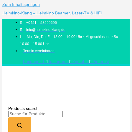
Zum Inhalt springen
Heimkino-Klang – Heimkino Beamer, Laser-TV & HiFi
+0451 – 58599696
info@heimkino-klang.de
Mo, Die, Do, Fri: 13.00 – 19.00 Uhr * Mi geschlossen * Sa:
10.00 – 15.00 Uhr
Termin vereinbaren
Facebook-f
Instagram
Youtube
Pinterest
Products search