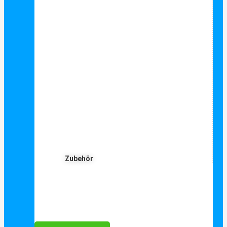
Zubehör
Für Dich ❤️





Bewertet mit 5 von 5
25€ sparen bei Anmeldung
Als Danke schön für Ihre Anmeldung