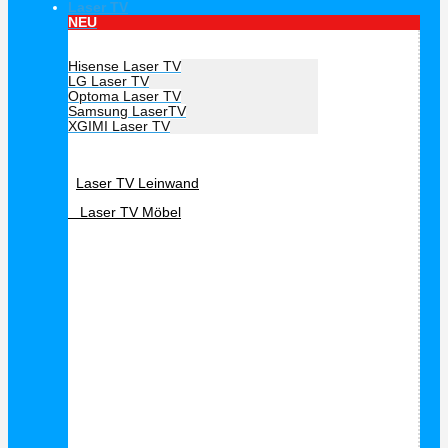
Laser TV
NEU
Hersteller Laser TV
Hisense Laser TV
LG Laser TV
Optoma Laser TV
Samsung LaserTV
XGIMI Laser TV
Laser TV Zubehör
Laser TV Leinwand
Laser TV Möbel