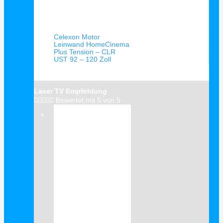
Schnellansicht
Celexon Motor
Leinwand HomeCinema
Plus Tension – CLR
UST 92 – 120 Zoll
Laser TV Empfehlung





Bewertet mit 5 von 5
Verkauf!