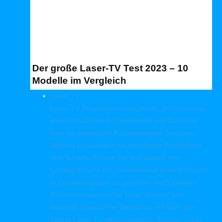
Der große Laser-TV Test 2023 – 10
Modelle im Vergleich
Laser TV
Laser-TV Projektoren ermöglichen großformatige,
atemberaubende Filmerlebnisse und Diashows
oder eindrucksvolle Präsentationen. Die Laser
Beamer überzeugen mit exzellenter Farbbrillanz
und Schärfe. Freuen Sie sich darauf, Ihre
Lieblingsfilme in der Gemütlichkeit Ihres Zuhauses
in Kinoatmosphäre zu genießen. Auch kleinere
Räume verwandeln die Laser Beamer zum
Kinosaal. Besonderer Beliebtheit erfreuen Sich
aktuell Laser-TV Ultrakurzdistanz Beamer. Diese