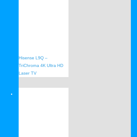
Hisense L9Q –
TriChroma 4K Ultra HD
Laser TV
Verkauf!