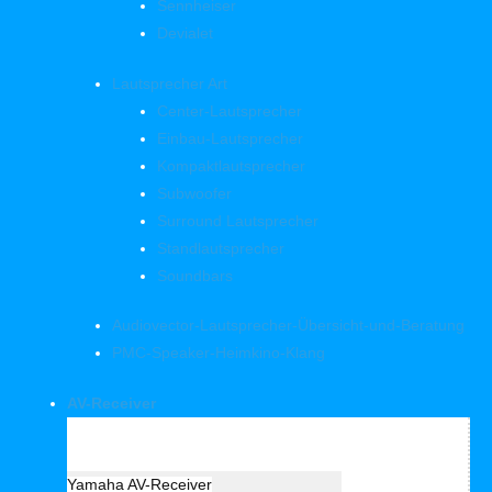
Sennheiser
Devialet
Lautsprecher Art
Center-Lautsprecher
Einbau-Lautsprecher
Kompaktlautsprecher
Subwoofer
Surround Lautsprecher
Standlautsprecher
Soundbars
Audiovector-Lautsprecher-Übersicht-und-Beratung
PMC-Speaker-Heimkino-Klang
AV-Receiver
Hersteller Receiver
Yamaha AV-Receiver