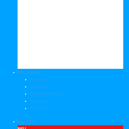
HiFi Stereo
Vorstufen
Endstufen
CD / SACD Player
Streamer
All in One
Laser TV
NEU