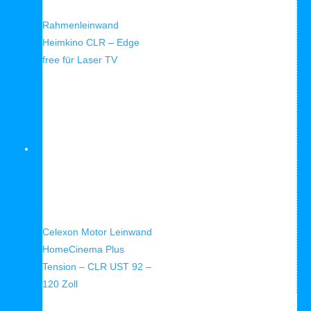
Schnellansicht
Rahmenleinwand
Heimkino CLR – Edge
free für Laser TV
Schnellansicht
Celexon Motor Leinwand
HomeCinema Plus
Tension – CLR UST 92 –
120 Zoll