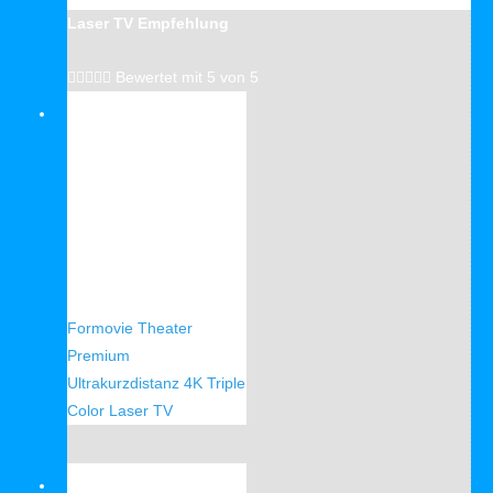
Laser TV Empfehlung





Bewertet mit 5 von 5
Verkauf!
Formovie Theater
Premium
Ultrakurzdistanz 4K Triple
Color Laser TV
Verkauf!