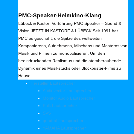
PMC-Speaker-Heimkino-Klang
Lübeck & Kastorf Vorführung PMC Speaker – Sound &
Vision JETZT IN KASTORF & LÜBECK Seit 1991 hat
PMC es geschafft, die Spitze des weltweiten
Komponierens, Aufnehmens, Mischens und Masterns von
Musik und Filmen zu monopolisieren. Um den
beeindruckenden Realismus und die atemberaubende
Dynamik eines Musikstücks oder Blockbuster-Films zu
Hause…
Hersteller Lautsprecher
Audiovector Lautsprecher
Monitor Audio Lautsprecher
Polk Lautsprecher
SVS
quadral Lautsprecher
YAMAHA Lautsprecher