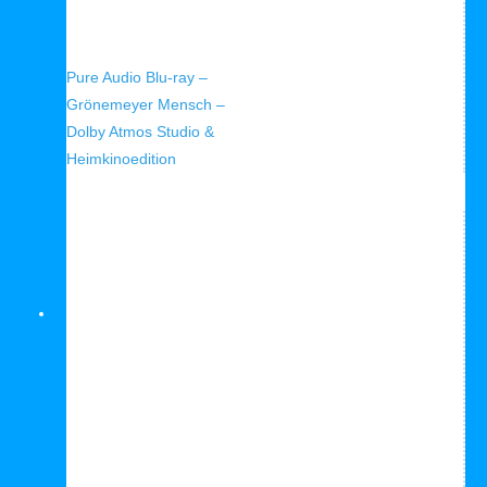
Schnellansicht
Pure Audio Blu-ray –
Grönemeyer Mensch –
Dolby Atmos Studio &
Heimkinoedition
Blu-Ray Player Empfehlung





Bewertet mit 5 von 5
Verkauf!