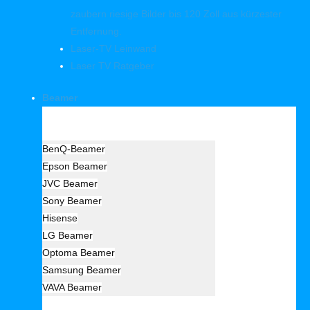
zaubern riesige Bilder bis 120 Zoll aus kürzester
Entfernung.
Laser-TV Leinwand
Laser TV Ratgeber
Beamer
Hersteller Beamer
BenQ-Beamer
Epson Beamer
JVC Beamer
Sony Beamer
Hisense
LG Beamer
Optoma Beamer
Samsung Beamer
VAVA Beamer
Beamer Art