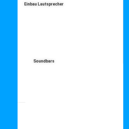
Einbau Lautsprecher
Soundbars
PMC Lautsprecher – alle Infos





Bewertet mit 5 von 5