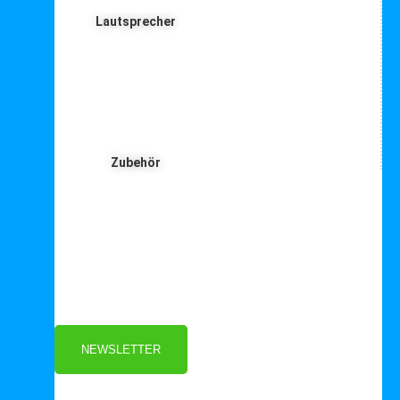
Lautsprecher
Zubehör
Für Dich ❤️





Bewertet mit 5 von 5
25€ sparen bei Anmeldung
Als Danke schön für Ihre Anmeldung
NEWSLETTER