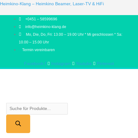
Products
Products
Heimkino-Klang – Heimkino Beamer, Laser-TV & HiFi
search
search
+0451 – 58599696
info@heimkino-klang.de
Mo, Die, Do, Fri: 13.00 – 19.00 Uhr * Mi geschlossen * Sa:
10.00 – 15.00 Uhr
Termin vereinbaren
Facebook-f
Instagram
Youtube
Pinterest