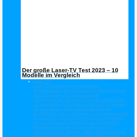
Der große Laser-TV Test 2023 – 10
Modelle im Vergleich
Laser TV
Laser-TV Projektoren ermöglichen
großformatige, atemberaubende Filmerlebnisse
und Diashows oder eindrucksvolle
Präsentationen. Die Laser Beamer überzeugen
mit exzellenter Farbbrillanz und Schärfe. Freuen
Sie sich darauf, Ihre Lieblingsfilme in der
Gemütlichkeit Ihres Zuhauses in Kinoatmosphäre
zu genießen. Auch kleinere Räume verwandeln
die Laser Beamer zum Kinosaal. Besonderer
Beliebtheit erfreuen Sich aktuell Laser-TV
Ultrakurzdistanz Beamer. Diese zaubern riesige
Bilder bis 120 Zoll aus kürzester Entfernung.