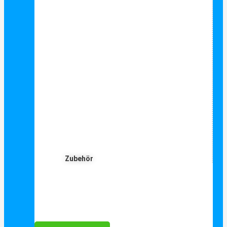
Zubehör
Für Dich ❤️





Bewertet mit 5 von 5
25€ sparen bei Anmeldung
Als Danke schön für Ihre Anmeldung