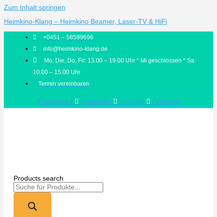
Zum Inhalt springen
Heimkino-Klang – Heimkino Beamer, Laser-TV & HiFi
+0451 – 58599696
info@heimkino-klang.de
Mo, Die, Do, Fri: 13.00 – 19.00 Uhr * Mi geschlossen * Sa:
10.00 – 15.00 Uhr
Termin vereinbaren
Facebook-f
Instagram
Youtube
Pinterest
Products search