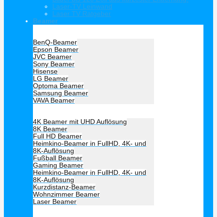
Laser-TV Leinwand
Laser TV Ratgeber
Beamer
Hersteller Beamer
BenQ-Beamer
Epson Beamer
JVC Beamer
Sony Beamer
Hisense
LG Beamer
Optoma Beamer
Samsung Beamer
VAVA Beamer
Beamer Art
4K Beamer mit UHD Auflösung
8K Beamer
Full HD Beamer
Heimkino-Beamer in FullHD, 4K- und
8K-Auflösung
Fußball Beamer
Gaming Beamer
Heimkino-Beamer in FullHD, 4K- und
8K-Auflösung
Kurzdistanz-Beamer
Wohnzimmer Beamer
Laser Beamer
Unsere Empfehlung