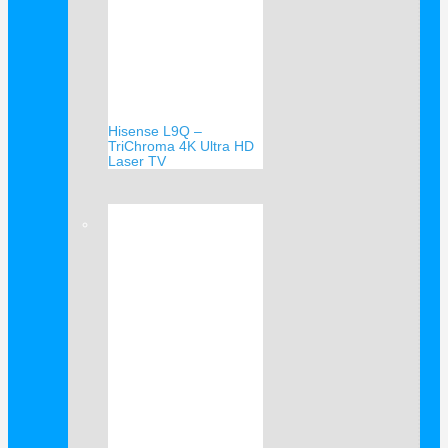
Hisense L9Q –
TriChroma 4K Ultra HD
Laser TV
Verkauf!