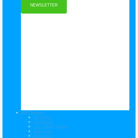
NEWSLETTER
HiFi Stereo
Vorstufen
Endstufen
CD / SACD Player
Streamer
All in One