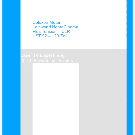
Schnellansicht
Celexon Motor
Leinwand HomeCinema
Plus Tension – CLR
UST 92 – 120 Zoll
Laser TV Empfehlung





Bewertet mit 5 von 5
Verkauf!