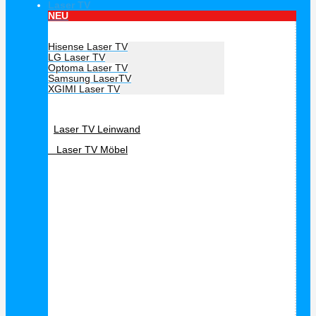
Laser TV
NEU
Hersteller Laser TV
Hisense Laser TV
LG Laser TV
Optoma Laser TV
Samsung LaserTV
XGIMI Laser TV
Laser TV Zubehör
Laser TV Leinwand
Laser TV Möbel