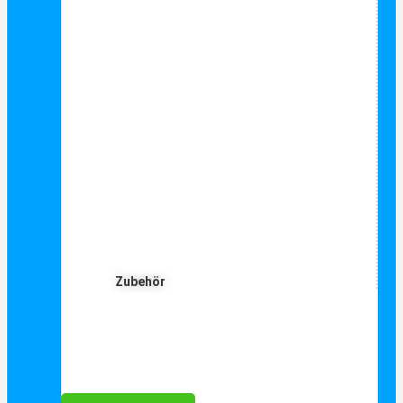
Zubehör
Für Dich ❤️





Bewertet mit 5 von 5
25€ sparen bei Anmeldung
Als Danke schön für Ihre Anmeldung