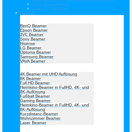
Laser-TV Leinwand
Laser TV Ratgeber
Beamer
Hersteller Beamer
BenQ-Beamer
Epson Beamer
JVC Beamer
Sony Beamer
Hisense
LG Beamer
Optoma Beamer
Samsung Beamer
VAVA Beamer
Beamer Art
4K Beamer mit UHD Auflösung
8K Beamer
Full HD Beamer
Heimkino-Beamer in FullHD, 4K- und
8K-Auflösung
Fußball Beamer
Gaming Beamer
Heimkino-Beamer in FullHD, 4K- und
8K-Auflösung
Kurzdistanz-Beamer
Wohnzimmer Beamer
Laser Beamer
Unsere Empfehlung