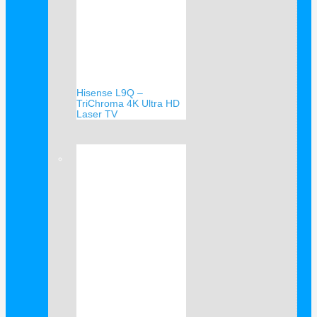
Hisense L9Q –
TriChroma 4K Ultra HD
Laser TV
Verkauf!