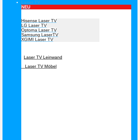
Laser TV
NEU
Hersteller Laser TV
Hisense Laser TV
LG Laser TV
Optoma Laser TV
Samsung LaserTV
XGIMI Laser TV
Laser TV Zubehör
Laser TV Leinwand
Laser TV Möbel