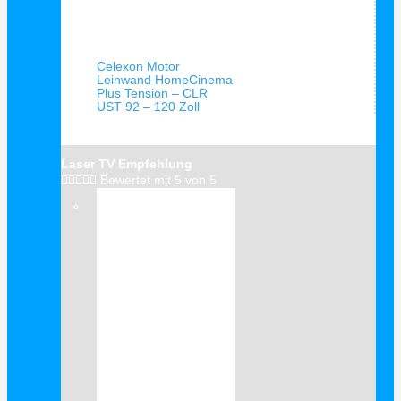
Schnellansicht
Celexon Motor
Leinwand HomeCinema
Plus Tension – CLR
UST 92 – 120 Zoll
Laser TV Empfehlung





Bewertet mit 5 von 5
Verkauf!