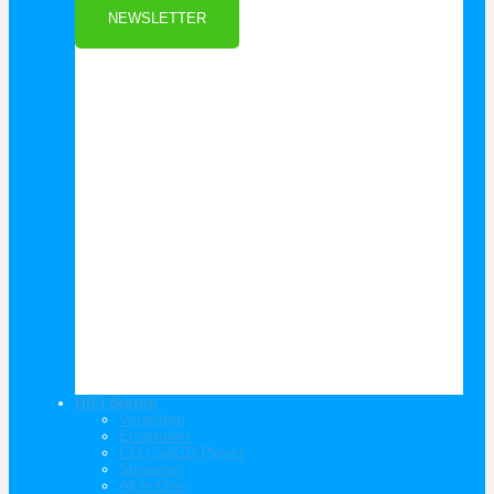
NEWSLETTER
HiFi Stereo
Vorstufen
Endstufen
CD / SACD Player
Streamer
All in One