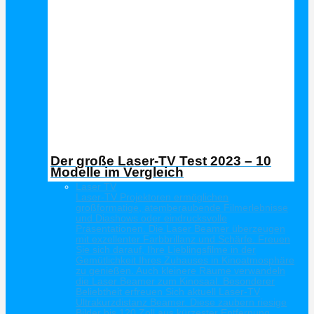
Der große Laser-TV Test 2023 – 10
Modelle im Vergleich
Laser TV
Laser-TV Projektoren ermöglichen
großformatige, atemberaubende Filmerlebnisse
und Diashows oder eindrucksvolle
Präsentationen. Die Laser Beamer überzeugen
mit exzellenter Farbbrillanz und Schärfe. Freuen
Sie sich darauf, Ihre Lieblingsfilme in der
Gemütlichkeit Ihres Zuhauses in Kinoatmosphäre
zu genießen. Auch kleinere Räume verwandeln
die Laser Beamer zum Kinosaal. Besonderer
Beliebtheit erfreuen Sich aktuell Laser-TV
Ultrakurzdistanz Beamer. Diese zaubern riesige
Bilder bis 120 Zoll aus kürzester Entfernung.