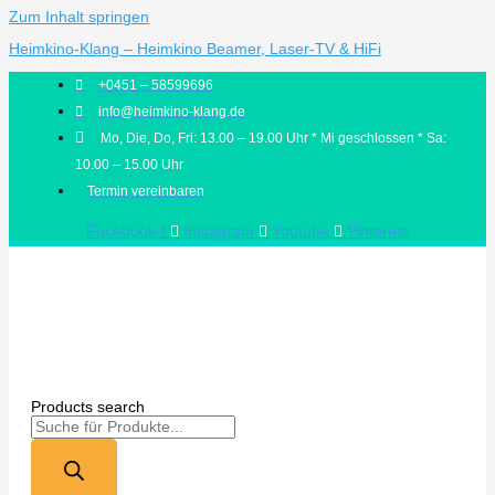
Zum Inhalt springen
Heimkino-Klang – Heimkino Beamer, Laser-TV & HiFi
+0451 – 58599696
info@heimkino-klang.de
Mo, Die, Do, Fri: 13.00 – 19.00 Uhr * Mi geschlossen * Sa:
10.00 – 15.00 Uhr
Termin vereinbaren
Facebook-f
Instagram
Youtube
Pinterest
Products search