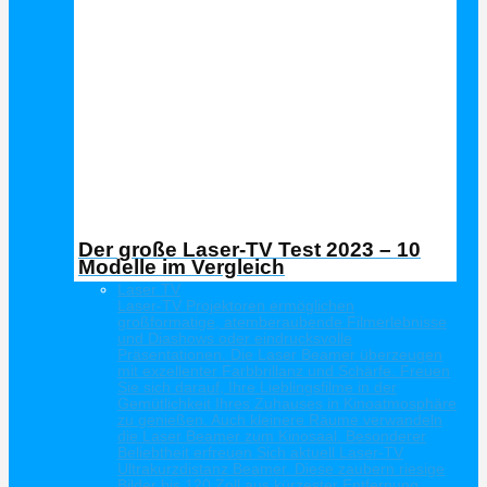
Der große Laser-TV Test 2023 – 10
Modelle im Vergleich
Laser TV
Laser-TV Projektoren ermöglichen
großformatige, atemberaubende Filmerlebnisse
und Diashows oder eindrucksvolle
Präsentationen. Die Laser Beamer überzeugen
mit exzellenter Farbbrillanz und Schärfe. Freuen
Sie sich darauf, Ihre Lieblingsfilme in der
Gemütlichkeit Ihres Zuhauses in Kinoatmosphäre
zu genießen. Auch kleinere Räume verwandeln
die Laser Beamer zum Kinosaal. Besonderer
Beliebtheit erfreuen Sich aktuell Laser-TV
Ultrakurzdistanz Beamer. Diese zaubern riesige
Bilder bis 120 Zoll aus kürzester Entfernung.