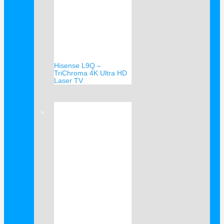
Hisense L9Q –
TriChroma 4K Ultra HD
Laser TV
Verkauf!