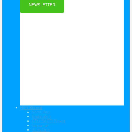
NEWSLETTER
HiFi Stereo
Vorstufen
Endstufen
CD / SACD Player
Streamer
All in One