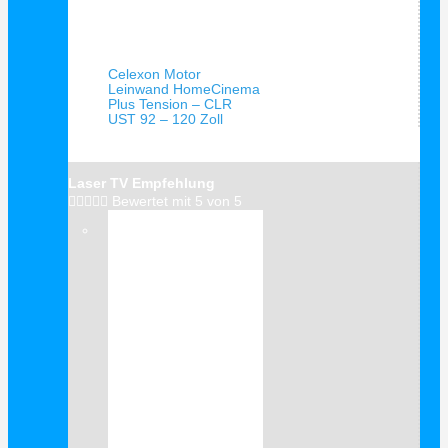
Schnellansicht
Celexon Motor
Leinwand HomeCinema
Plus Tension – CLR
UST 92 – 120 Zoll
Laser TV Empfehlung





Bewertet mit 5 von 5
Verkauf!