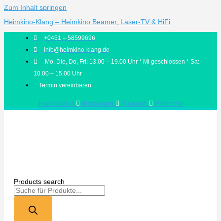
Zum Inhalt springen
Heimkino-Klang – Heimkino Beamer, Laser-TV & HiFi
+0451 – 58599696
info@heimkino-klang.de
Mo, Die, Do, Fri: 13.00 – 19.00 Uhr * Mi geschlossen * Sa:
10.00 – 15.00 Uhr
Termin vereinbaren
Facebook-f
Instagram
Youtube
Pinterest
Products search