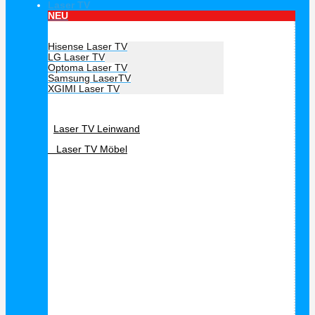
Laser TV
NEU
Hersteller Laser TV
Hisense Laser TV
LG Laser TV
Optoma Laser TV
Samsung LaserTV
XGIMI Laser TV
Laser TV Zubehör
Laser TV Leinwand
Laser TV Möbel