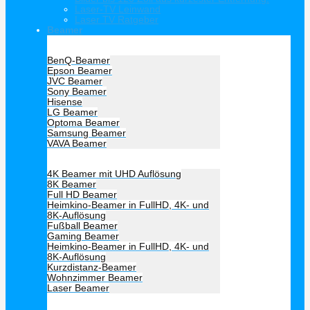
Laser-TV Leinwand
Laser TV Ratgeber
Beamer
Hersteller Beamer
BenQ-Beamer
Epson Beamer
JVC Beamer
Sony Beamer
Hisense
LG Beamer
Optoma Beamer
Samsung Beamer
VAVA Beamer
Beamer Art
4K Beamer mit UHD Auflösung
8K Beamer
Full HD Beamer
Heimkino-Beamer in FullHD, 4K- und
8K-Auflösung
Fußball Beamer
Gaming Beamer
Heimkino-Beamer in FullHD, 4K- und
8K-Auflösung
Kurzdistanz-Beamer
Wohnzimmer Beamer
Laser Beamer
Unsere Empfehlung