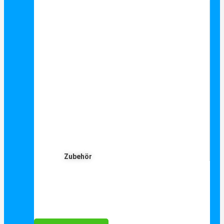
Zubehör
Für Dich ❤️





Bewertet mit 5 von 5
25€ sparen bei Anmeldung
Als Danke schön für Ihre Anmeldung