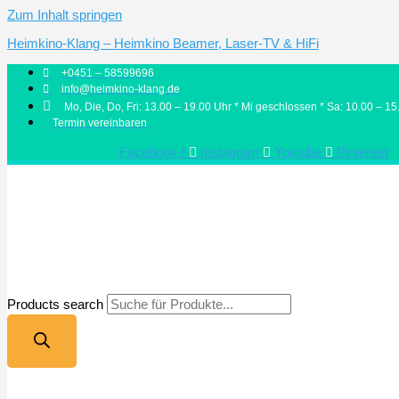
Zum Inhalt springen
Heimkino-Klang – Heimkino Beamer, Laser-TV & HiFi
+0451 – 58599696
info@heimkino-klang.de
Mo, Die, Do, Fri: 13.00 – 19.00 Uhr * Mi geschlossen * Sa: 10.00 – 15
Termin vereinbaren
Facebook-f
Instagram
Youtube
Pinterest
Products search