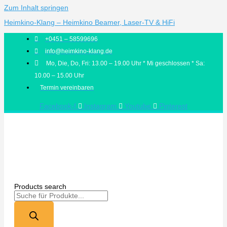
Zum Inhalt springen
Heimkino-Klang – Heimkino Beamer, Laser-TV & HiFi
+0451 – 58599696
info@heimkino-klang.de
Mo, Die, Do, Fri: 13.00 – 19.00 Uhr * Mi geschlossen * Sa:
10.00 – 15.00 Uhr
Termin vereinbaren
Facebook-f
Instagram
Youtube
Pinterest
Products search