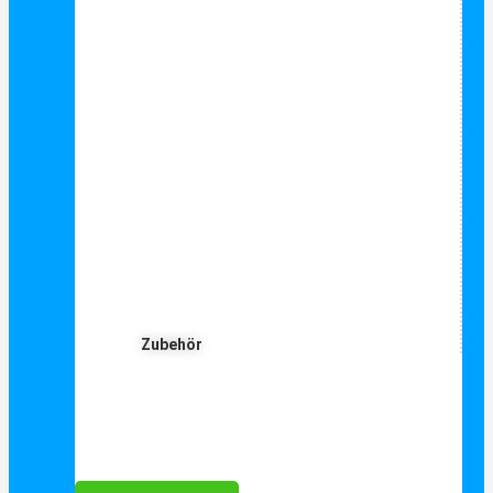
Zubehör
Für Dich ❤️





Bewertet mit 5 von 5
25€ sparen bei Anmeldung
Als Danke schön für Ihre Anmeldung