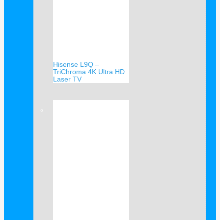
Hisense L9Q –
TriChroma 4K Ultra HD
Laser TV
Verkauf!