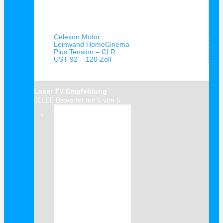
Schnellansicht
Celexon Motor
Leinwand HomeCinema
Plus Tension – CLR
UST 92 – 120 Zoll
Laser TV Empfehlung





Bewertet mit 5 von 5
Verkauf!