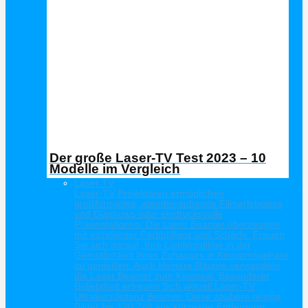
Der große Laser-TV Test 2023 – 10
Modelle im Vergleich
Laser TV
Laser-TV Projektoren ermöglichen
großformatige, atemberaubende Filmerlebnisse
und Diashows oder eindrucksvolle
Präsentationen. Die Laser Beamer überzeugen
mit exzellenter Farbbrillanz und Schärfe. Freuen
Sie sich darauf, Ihre Lieblingsfilme in der
Gemütlichkeit Ihres Zuhauses in Kinoatmosphäre
zu genießen. Auch kleinere Räume verwandeln
die Laser Beamer zum Kinosaal. Besonderer
Beliebtheit erfreuen Sich aktuell Laser-TV
Ultrakurzdistanz Beamer. Diese zaubern riesige
Bilder bis 120 Zoll aus kürzester Entfernung.