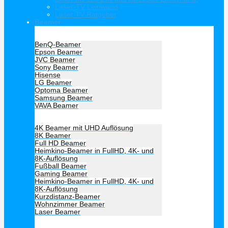
Laser-TV Leinwand
Laser TV Ratgeber
Beamer
Hersteller Beamer
BenQ-Beamer
Epson Beamer
JVC Beamer
Sony Beamer
Hisense
LG Beamer
Optoma Beamer
Samsung Beamer
VAVA Beamer
Beamer Art
4K Beamer mit UHD Auflösung
8K Beamer
Full HD Beamer
Heimkino-Beamer in FullHD, 4K- und
8K-Auflösung
Fußball Beamer
Gaming Beamer
Heimkino-Beamer in FullHD, 4K- und
8K-Auflösung
Kurzdistanz-Beamer
Wohnzimmer Beamer
Laser Beamer
Unsere Empfehlung