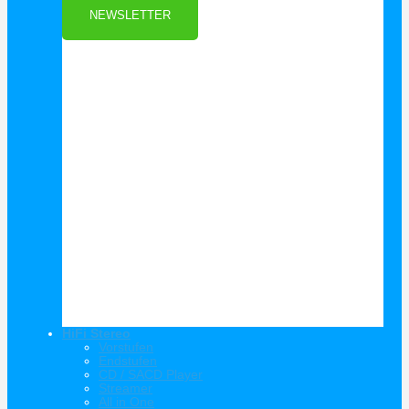
NEWSLETTER
HiFi Stereo
Vorstufen
Endstufen
CD / SACD Player
Streamer
All in One