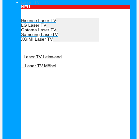
Laser TV
NEU
Hersteller Laser TV
Hisense Laser TV
LG Laser TV
Optoma Laser TV
Samsung LaserTV
XGIMI Laser TV
Laser TV Zubehör
Laser TV Leinwand
Laser TV Möbel