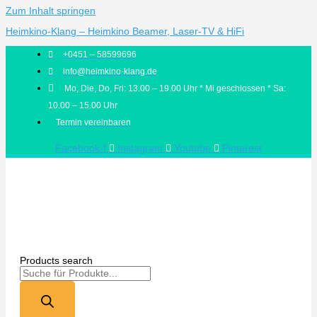
Zum Inhalt springen
Heimkino-Klang – Heimkino Beamer, Laser-TV & HiFi
+0451 – 58599696
info@heimkino-klang.de
Mo, Die, Do, Fri: 13.00 – 19.00 Uhr * Mi geschlossen * Sa:
10.00 – 15.00 Uhr
Termin vereinbaren
Facebook-f
Instagram
Youtube
Pinterest
Products search