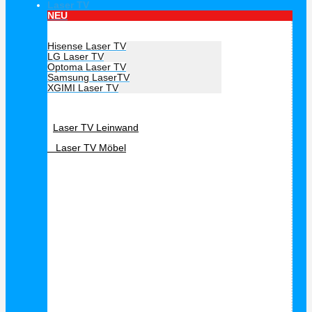
Laser TV
NEU
Hersteller Laser TV
Hisense Laser TV
LG Laser TV
Optoma Laser TV
Samsung LaserTV
XGIMI Laser TV
Laser TV Zubehör
Laser TV Leinwand
Laser TV Möbel