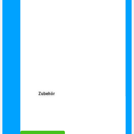
Zubehör
Für Dich ❤️





Bewertet mit 5 von 5
25€ sparen bei Anmeldung
Als Danke schön für Ihre Anmeldung