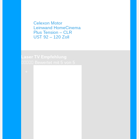
Schnellansicht
Celexon Motor
Leinwand HomeCinema
Plus Tension – CLR
UST 92 – 120 Zoll
Laser TV Empfehlung





Bewertet mit 5 von 5
Verkauf!