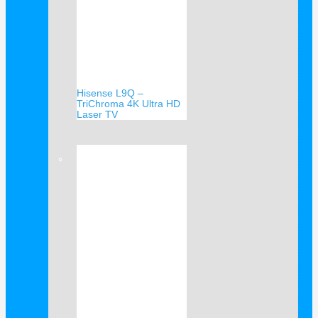
Hisense L9Q –
TriChroma 4K Ultra HD
Laser TV
Verkauf!