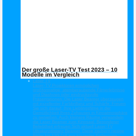
Der große Laser-TV Test 2023 – 10
Modelle im Vergleich
Laser TV
Laser-TV Projektoren ermöglichen
großformatige, atemberaubende Filmerlebnisse
und Diashows oder eindrucksvolle
Präsentationen. Die Laser Beamer überzeugen
mit exzellenter Farbbrillanz und Schärfe. Freuen
Sie sich darauf, Ihre Lieblingsfilme in der
Gemütlichkeit Ihres Zuhauses in Kinoatmosphäre
zu genießen. Auch kleinere Räume verwandeln
die Laser Beamer zum Kinosaal. Besonderer
Beliebtheit erfreuen Sich aktuell Laser-TV
Ultrakurzdistanz Beamer. Diese zaubern riesige
Bilder bis 120 Zoll aus kürzester Entfernung.