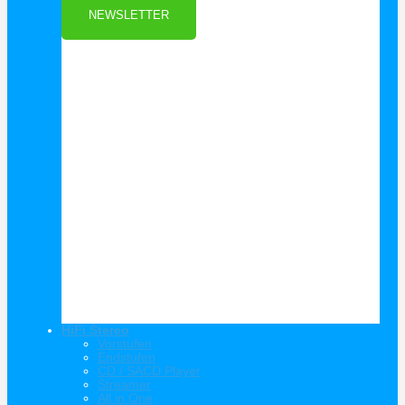
NEWSLETTER
HiFi Stereo
Vorstufen
Endstufen
CD / SACD Player
Streamer
All in One