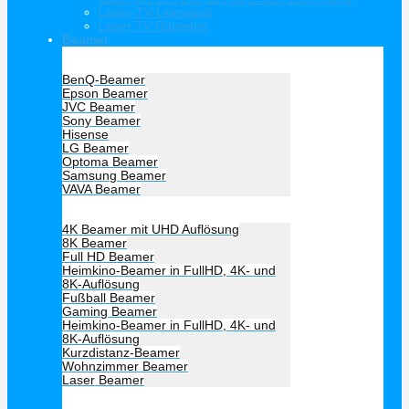
Laser-TV Leinwand
Laser TV Ratgeber
Beamer
Hersteller Beamer
BenQ-Beamer
Epson Beamer
JVC Beamer
Sony Beamer
Hisense
LG Beamer
Optoma Beamer
Samsung Beamer
VAVA Beamer
Beamer Art
4K Beamer mit UHD Auflösung
8K Beamer
Full HD Beamer
Heimkino-Beamer in FullHD, 4K- und
8K-Auflösung
Fußball Beamer
Gaming Beamer
Heimkino-Beamer in FullHD, 4K- und
8K-Auflösung
Kurzdistanz-Beamer
Wohnzimmer Beamer
Laser Beamer
Unsere Empfehlung