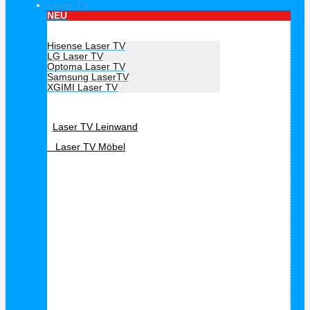
Laser TV
NEU
Hersteller Laser TV
Hisense Laser TV
LG Laser TV
Optoma Laser TV
Samsung LaserTV
XGIMI Laser TV
Laser TV Zubehör
Laser TV Leinwand
Laser TV Möbel