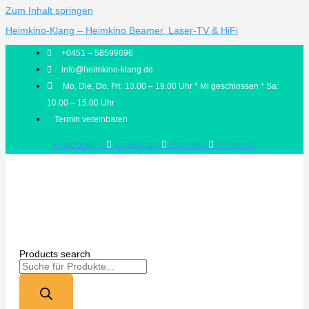
Zum Inhalt springen
Heimkino-Klang – Heimkino Beamer, Laser-TV & HiFi
+0451 – 58599696
info@heimkino-klang.de
Mo, Die, Do, Fri: 13.00 – 19.00 Uhr * Mi geschlossen * Sa:
10.00 – 15.00 Uhr
Termin vereinbaren
Facebook-f
Instagram
Youtube
Pinterest
Products search