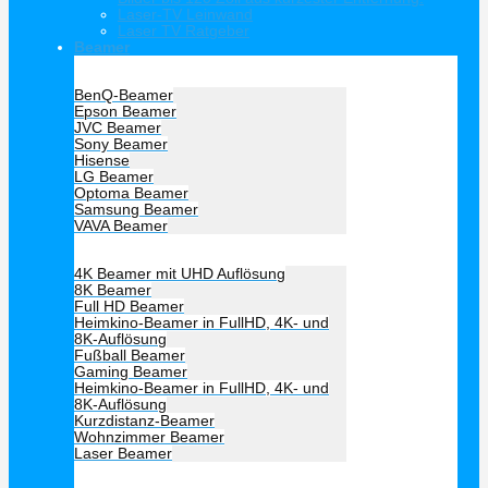
Laser-TV Leinwand
Laser TV Ratgeber
Beamer
Hersteller Beamer
BenQ-Beamer
Epson Beamer
JVC Beamer
Sony Beamer
Hisense
LG Beamer
Optoma Beamer
Samsung Beamer
VAVA Beamer
Beamer Art
4K Beamer mit UHD Auflösung
8K Beamer
Full HD Beamer
Heimkino-Beamer in FullHD, 4K- und
8K-Auflösung
Fußball Beamer
Gaming Beamer
Heimkino-Beamer in FullHD, 4K- und
8K-Auflösung
Kurzdistanz-Beamer
Wohnzimmer Beamer
Laser Beamer
Unsere Empfehlung