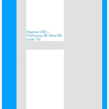
Hisense L9Q –
TriChroma 4K Ultra HD
Laser TV
Verkauf!