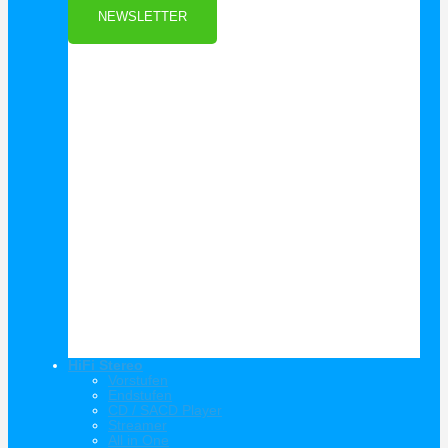
NEWSLETTER
HiFi Stereo
Vorstufen
Endstufen
CD / SACD Player
Streamer
All in One