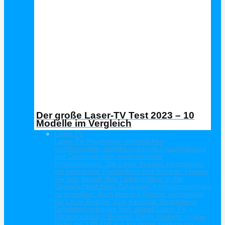
Der große Laser-TV Test 2023 – 10
Modelle im Vergleich
Laser TV
Laser-TV Projektoren ermöglichen
großformatige, atemberaubende Filmerlebnisse
und Diashows oder eindrucksvolle
Präsentationen. Die Laser Beamer überzeugen
mit exzellenter Farbbrillanz und Schärfe. Freuen
Sie sich darauf, Ihre Lieblingsfilme in der
Gemütlichkeit Ihres Zuhauses in Kinoatmosphäre
zu genießen. Auch kleinere Räume verwandeln
die Laser Beamer zum Kinosaal. Besonderer
Beliebtheit erfreuen Sich aktuell Laser-TV
Ultrakurzdistanz Beamer. Diese zaubern riesige
Bilder bis 120 Zoll aus kürzester Entfernung.