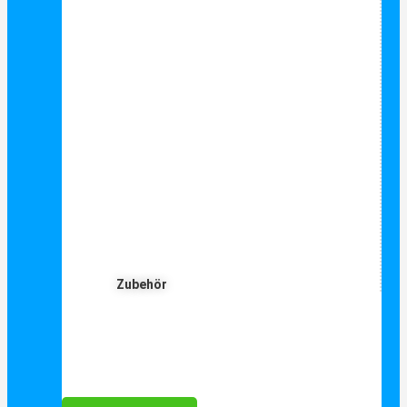
Zubehör
Für Dich ❤️





Bewertet mit 5 von 5
25€ sparen bei Anmeldung
Als Danke schön für Ihre Anmeldung