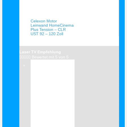
Schnellansicht
Celexon Motor
Leinwand HomeCinema
Plus Tension – CLR
UST 92 – 120 Zoll
Laser TV Empfehlung





Bewertet mit 5 von 5
Verkauf!