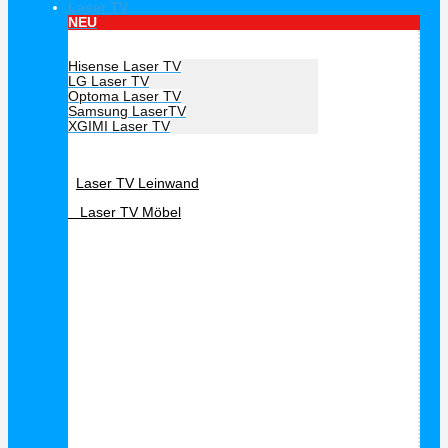
Laser TV
NEU
Hersteller Laser TV
Hisense Laser TV
LG Laser TV
Optoma Laser TV
Samsung LaserTV
XGIMI Laser TV
Laser TV Zubehör
Laser TV Leinwand
Laser TV Möbel