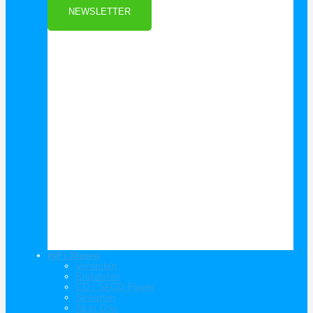
NEWSLETTER
HiFi Stereo
Vorstufen
Endstufen
CD / SACD Player
Streamer
All in One