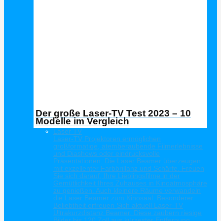
Der große Laser-TV Test 2023 – 10
Modelle im Vergleich
Laser TV
Laser-TV Projektoren ermöglichen
großformatige, atemberaubende Filmerlebnisse
und Diashows oder eindrucksvolle
Präsentationen. Die Laser Beamer überzeugen
mit exzellenter Farbbrillanz und Schärfe. Freuen
Sie sich darauf, Ihre Lieblingsfilme in der
Gemütlichkeit Ihres Zuhauses in Kinoatmosphäre
zu genießen. Auch kleinere Räume verwandeln
die Laser Beamer zum Kinosaal. Besonderer
Beliebtheit erfreuen Sich aktuell Laser-TV
Ultrakurzdistanz Beamer. Diese zaubern riesige
Bilder bis 120 Zoll aus kürzester Entfernung.