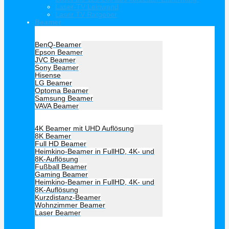
Laser-TV Leinwand
Laser TV Ratgeber
Beamer
Hersteller Beamer
BenQ-Beamer
Epson Beamer
JVC Beamer
Sony Beamer
Hisense
LG Beamer
Optoma Beamer
Samsung Beamer
VAVA Beamer
Beamer Art
4K Beamer mit UHD Auflösung
8K Beamer
Full HD Beamer
Heimkino-Beamer in FullHD, 4K- und
8K-Auflösung
Fußball Beamer
Gaming Beamer
Heimkino-Beamer in FullHD, 4K- und
8K-Auflösung
Kurzdistanz-Beamer
Wohnzimmer Beamer
Laser Beamer
Unsere Empfehlung