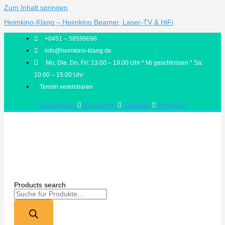
Zum Inhalt springen
Heimkino-Klang – Heimkino Beamer, Laser-TV & HiFi
+0451 – 58599696
info@heimkino-klang.de
Mo, Die, Do, Fri: 13.00 – 19.00 Uhr * Mi geschlossen * Sa:
10.00 – 15.00 Uhr
Termin vereinbaren
Facebook-f
Instagram
Youtube
Pinterest
Products search