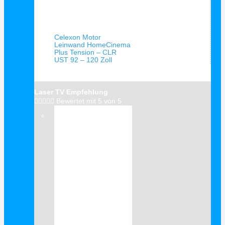
Schnellansicht
Celexon Motor
Leinwand HomeCinema
Plus Tension – CLR
UST 92 – 120 Zoll
Laser TV Empfehlung





Bewertet mit 5 von 5
Verkauf!