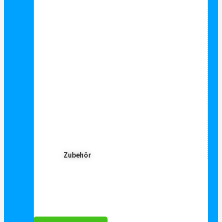
Zubehör
Für Dich ❤️





Bewertet mit 5 von 5
25€ sparen bei Anmeldung
Als Danke schön für Ihre Anmeldung