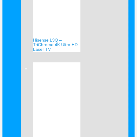
Hisense L9Q –
TriChroma 4K Ultra HD
Laser TV
Verkauf!