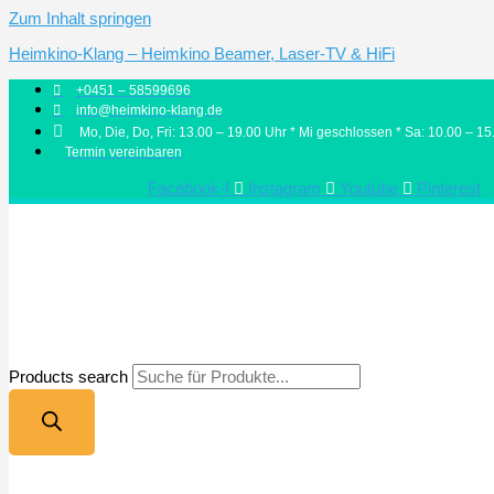
Zum Inhalt springen
Heimkino-Klang – Heimkino Beamer, Laser-TV & HiFi
+0451 – 58599696
info@heimkino-klang.de
Mo, Die, Do, Fri: 13.00 – 19.00 Uhr * Mi geschlossen * Sa: 10.00 – 15
Termin vereinbaren
Facebook-f
Instagram
Youtube
Pinterest
Products search