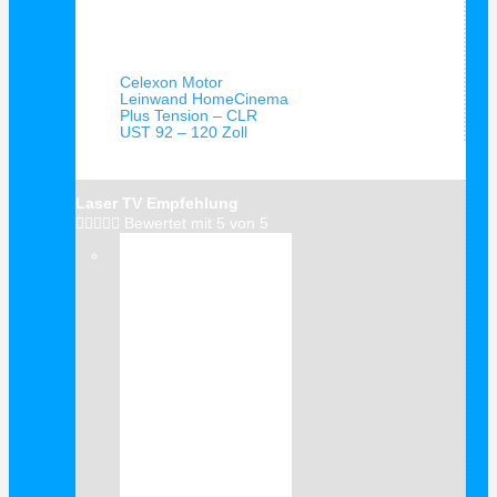
Schnellansicht
Celexon Motor
Leinwand HomeCinema
Plus Tension – CLR
UST 92 – 120 Zoll
Laser TV Empfehlung





Bewertet mit 5 von 5
Verkauf!