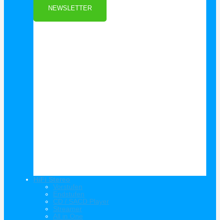
NEWSLETTER
HiFi Stereo
Vorstufen
Endstufen
CD / SACD Player
Streamer
All in One