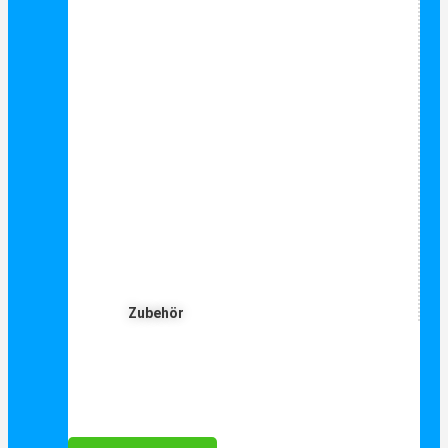
Zubehör
Für Dich ❤️





Bewertet mit 5 von 5
25€ sparen bei Anmeldung
Als Danke schön für Ihre Anmeldung