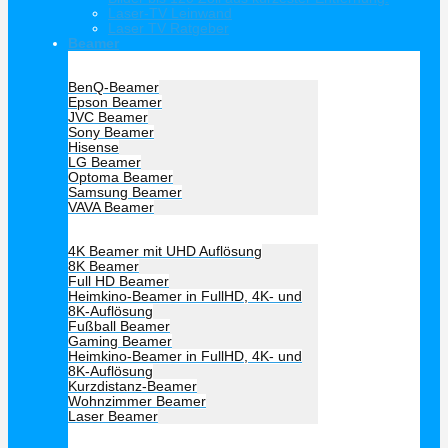
Laser-TV Leinwand
Laser TV Ratgeber
Beamer
Hersteller Beamer
BenQ-Beamer
Epson Beamer
JVC Beamer
Sony Beamer
Hisense
LG Beamer
Optoma Beamer
Samsung Beamer
VAVA Beamer
Beamer Art
4K Beamer mit UHD Auflösung
8K Beamer
Full HD Beamer
Heimkino-Beamer in FullHD, 4K- und
8K-Auflösung
Fußball Beamer
Gaming Beamer
Heimkino-Beamer in FullHD, 4K- und
8K-Auflösung
Kurzdistanz-Beamer
Wohnzimmer Beamer
Laser Beamer
Unsere Empfehlung