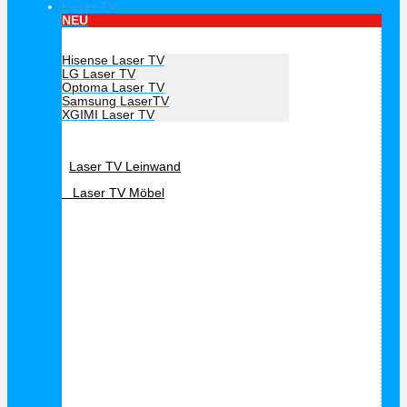
Laser TV
NEU
Hersteller Laser TV
Hisense Laser TV
LG Laser TV
Optoma Laser TV
Samsung LaserTV
XGIMI Laser TV
Laser TV Zubehör
Laser TV Leinwand
Laser TV Möbel