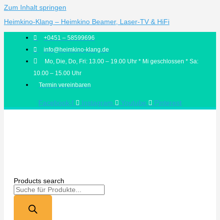
Zum Inhalt springen
Heimkino-Klang – Heimkino Beamer, Laser-TV & HiFi
+0451 – 58599696
info@heimkino-klang.de
Mo, Die, Do, Fri: 13.00 – 19.00 Uhr * Mi geschlossen * Sa:
10.00 – 15.00 Uhr
Termin vereinbaren
Facebook-f
Instagram
Youtube
Pinterest
Products search