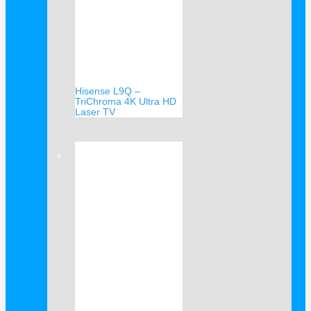
Hisense L9Q –
TriChroma 4K Ultra HD
Laser TV
Verkauf!