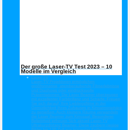
Der große Laser-TV Test 2023 – 10
Modelle im Vergleich
Laser TV
Laser-TV Projektoren ermöglichen
großformatige, atemberaubende Filmerlebnisse
und Diashows oder eindrucksvolle
Präsentationen. Die Laser Beamer überzeugen
mit exzellenter Farbbrillanz und Schärfe. Freuen
Sie sich darauf, Ihre Lieblingsfilme in der
Gemütlichkeit Ihres Zuhauses in Kinoatmosphäre
zu genießen. Auch kleinere Räume verwandeln
die Laser Beamer zum Kinosaal. Besonderer
Beliebtheit erfreuen Sich aktuell Laser-TV
Ultrakurzdistanz Beamer. Diese zaubern riesige
Bilder bis 120 Zoll aus kürzester Entfernung.