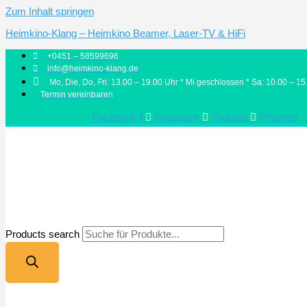
Zum Inhalt springen
Heimkino-Klang – Heimkino Beamer, Laser-TV & HiFi
+0451 – 58599696
info@heimkino-klang.de
Mo, Die, Do, Fri: 13.00 – 19.00 Uhr * Mi geschlossen * Sa: 10.00 – 15
Termin vereinbaren
Facebook-f
Instagram
Youtube
Pinterest
Products search