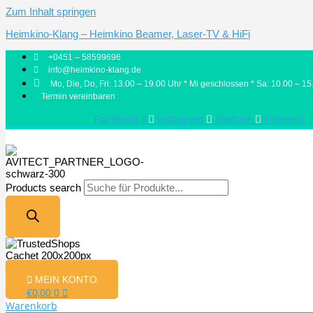
Zum Inhalt springen
Heimkino-Klang – Heimkino Beamer, Laser-TV & HiFi
+0451 – 58599696
info@heimkino-klang.de
Mo, Die, Do, Fri: 13.00 – 19.00 Uhr * Mi geschlossen * Sa: 10.00 – 15
Termin vereinbaren
Facebook-f
Instagram
Youtube
Pinterest
Products search
MEIN KONTO
€
0,00
0
Warenkorb