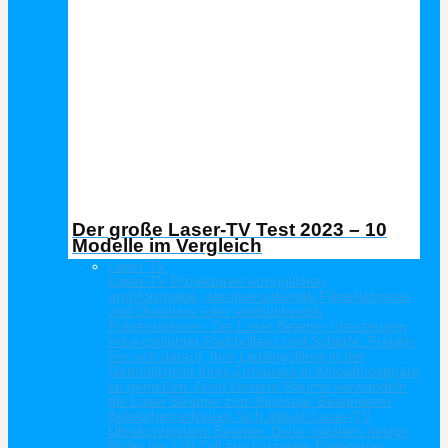
Der große Laser-TV Test 2023 – 10
Modelle im Vergleich
Laser TV
Laser-TV Projektoren ermöglichen
großformatige, atemberaubende Filmerlebnisse
und Diashows oder eindrucksvolle
Präsentationen. Die Laser Beamer überzeugen
mit exzellenter Farbbrillanz und Schärfe. Freuen
Sie sich darauf, Ihre Lieblingsfilme in der
Gemütlichkeit Ihres Zuhauses in Kinoatmosphäre
zu genießen. Auch kleinere Räume verwandeln
die Laser Beamer zum Kinosaal. Besonderer
Beliebtheit erfreuen Sich aktuell Laser-TV
Ultrakurzdistanz Beamer. Diese zaubern riesige
Bilder bis 120 Zoll aus kürzester Entfernung.