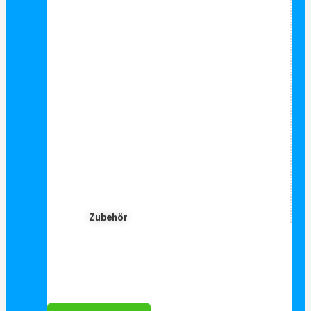
Zubehör
Für Dich ❤️





Bewertet mit 5 von 5
25€ sparen bei Anmeldung
Als Danke schön für Ihre Anmeldung