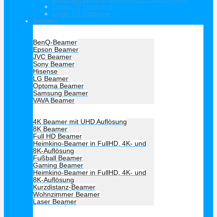
Laser-TV Leinwand
Laser TV Ratgeber
Beamer
Hersteller Beamer
BenQ-Beamer
Epson Beamer
JVC Beamer
Sony Beamer
Hisense
LG Beamer
Optoma Beamer
Samsung Beamer
VAVA Beamer
Beamer Art
4K Beamer mit UHD Auflösung
8K Beamer
Full HD Beamer
Heimkino-Beamer in FullHD, 4K- und
8K-Auflösung
Fußball Beamer
Gaming Beamer
Heimkino-Beamer in FullHD, 4K- und
8K-Auflösung
Kurzdistanz-Beamer
Wohnzimmer Beamer
Laser Beamer
Unsere Empfehlung