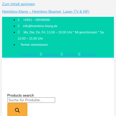
Zum Inhalt springen
Heimkino-Klang – Heimkino Beamer, Laser-TV & HiFi
+0451 – 58599696
info@heimkino-klang.de
Mo, Die, Do, Fri: 13.00 – 19.00 Uhr * Mi geschlossen * Sa:
10.00 – 15.00 Uhr
Termin vereinbaren
Facebook-f
Instagram
Youtube
Pinterest
Products search