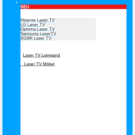
Laser TV
NEU
Hersteller Laser TV
Hisense Laser TV
LG Laser TV
Optoma Laser TV
Samsung LaserTV
XGIMI Laser TV
Laser TV Zubehör
Laser TV Leinwand
Laser TV Möbel