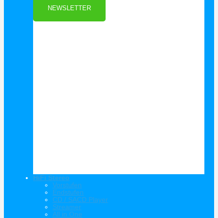
NEWSLETTER
HiFi Stereo
Vorstufen
Endstufen
CD / SACD Player
Streamer
All in One