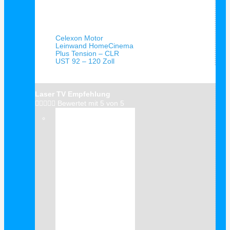
Schnellansicht
Celexon Motor
Leinwand HomeCinema
Plus Tension – CLR
UST 92 – 120 Zoll
Laser TV Empfehlung





Bewertet mit 5 von 5
Verkauf!