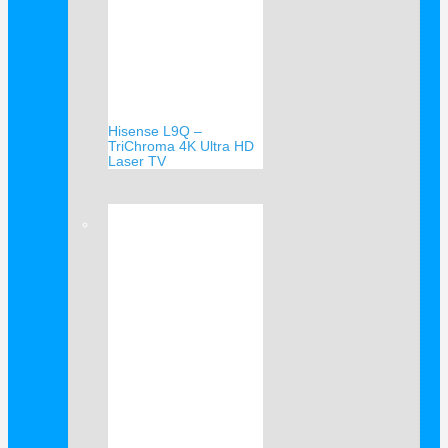
Hisense L9Q –
TriChroma 4K Ultra HD
Laser TV
Verkauf!